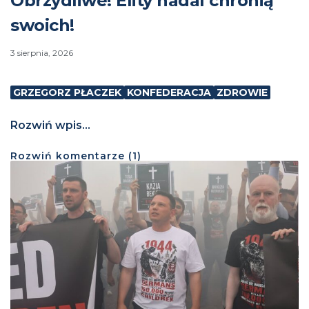
Obrzydliwe! Elity nadal chronią
swoich!
3 sierpnia, 2026
GRZEGORZ PŁACZEK
KONFEDERACJA
ZDROWIE
Rozwiń wpis...
Rozwiń
komentarze (
1
)