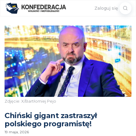
Sear
Zaloguj się
for:
Zdjęcie: X/Bartłomiej Pejo
Chiński gigant zastraszył
polskiego programistę!
19 maja, 2026