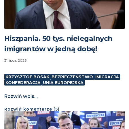
Hiszpania. 50 tys. nielegalnych
imigrantów w jedną dobę!
31 lipca, 2026
KRZYSZTOF BOSAK
BEZPIECZEŃSTWO
IMIGRACJA
KONFEDERACJA
UNIA EUROPEJSKA
Rozwiń wpis...
Rozwiń
komentarze (
5
)