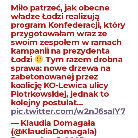
Miło patrzeć, jak obecne
władze Łodzi realizują
program Konfederacji, który
przygotowałam wraz ze
swoim zespołem w ramach
kampanii na prezydenta
Łodzi
Tym razem drobna
sprawa: nowe drzewa na
zabetonowanej przez
koalicję KO-Lewica ulicy
Piotrkowskiej, jednak to
kolejny postulat…
pic.twitter.com/w2nJ6saIY7
— Klaudia Domagała
(@KlaudiaDomagala)