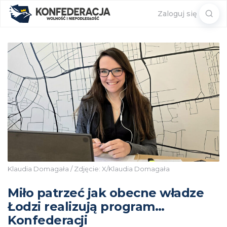
Sear
Zaloguj się
for:
Klaudia Domagała / Zdjęcie: X/Klaudia Domagała
Miło patrzeć jak obecne władze
Łodzi realizują program…
Konfederacji