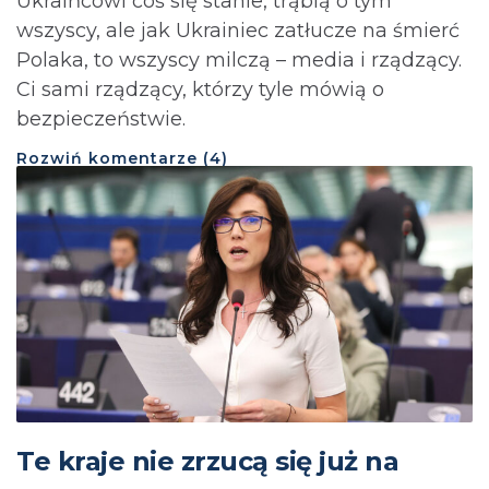
Ukraińcowi coś się stanie, trąbią o tym
wszyscy, ale jak Ukrainiec zatłucze na śmierć
Polaka, to wszyscy milczą – media i rządzący.
Ci sami rządzący, którzy tyle mówią o
bezpieczeństwie.
Rozwiń
komentarze (
4
)
Te kraje nie zrzucą się już na