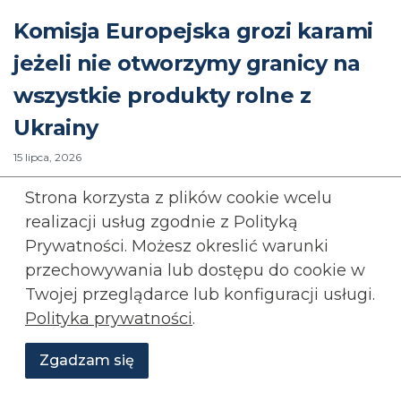
Komisja Europejska grozi karami
jeżeli nie otworzymy granicy na
wszystkie produkty rolne z
Ukrainy
15 lipca, 2026
Strona korzysta z plików cookie wcelu
EWA ZAJĄCZKOWSKA-HERNIK
KONFEDERACJA
realizacji usług zgodnie z Polityką
ROLNICTWO
UKRAINA
UNIA EUROPEJSKA
Prywatności. Możesz okreslić warunki
przechowywania lub
dostępu do cookie w
Rozwiń wpis...
Twojej przeglądarce lub konfiguracji usługi.
Rozwiń
komentarze (
1
)
Polityka prywatności
.
Zgadzam się
Wesprzyj
O
Aktualności
Transmisje
Grafiki
nas
Konfederacji