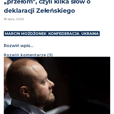
„przełom”, czyli kilka słów o
deklaracji Zełeńskiego
18 lipca, 2026
MARCIN MOŻDŻONEK
KONFEDERACJA
UKRAINA
Rozwiń wpis...
Rozwiń
komentarze (
3
)