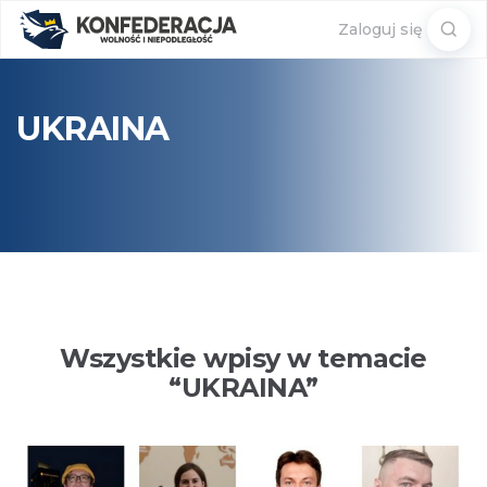
Sear
Zaloguj się
for:
UKRAINA
Wszystkie wpisy w temacie
“
UKRAINA
”