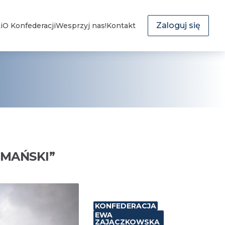
Zaloguj się
i
O Konfederacji
Wesprzyj nas!
Kontakt
YMAŃSKI
”
KONFEDERACJA
EWA
ZAJĄCZKOWSKA