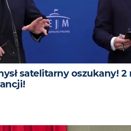
ysł satelitarny oszukany! 2
ancji!