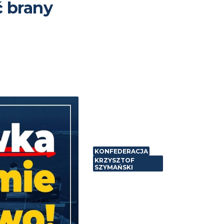
ć brany
KONFEDERACJA
KRZYSZTOF
SZYMAŃSKI