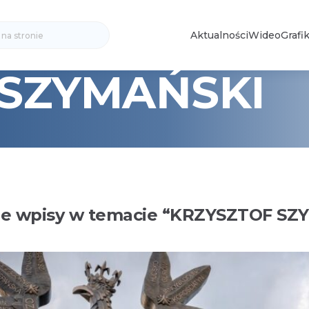
Search
Aktualności
Wideo
Grafik
for:
 SZYMAŃSKI
e wpisy w temacie “
KRZYSZTOF SZ