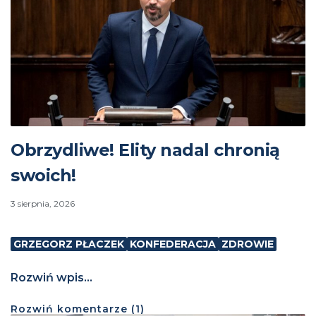
Obrzydliwe! Elity nadal chronią
swoich!
3 sierpnia, 2026
GRZEGORZ PŁACZEK
KONFEDERACJA
ZDROWIE
Rozwiń wpis...
Rozwiń
komentarze (
1
)