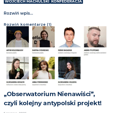
WOJCIECH MACHULSKI
KONFEDERACJA
Rozwiń wpis...
Rozwiń
komentarze (
1
)
„Obserwatorium Nienawiści”,
czyli kolejny antypolski projekt!