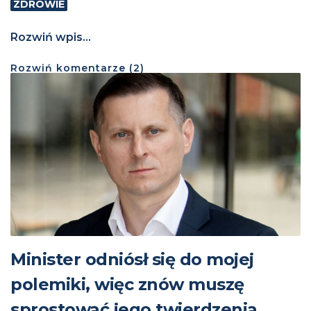
ZDROWIE
Rozwiń wpis...
Rozwiń
komentarze (
2
)
Minister odniósł się do mojej
polemiki, więc znów muszę
sprostować jego twierdzenia