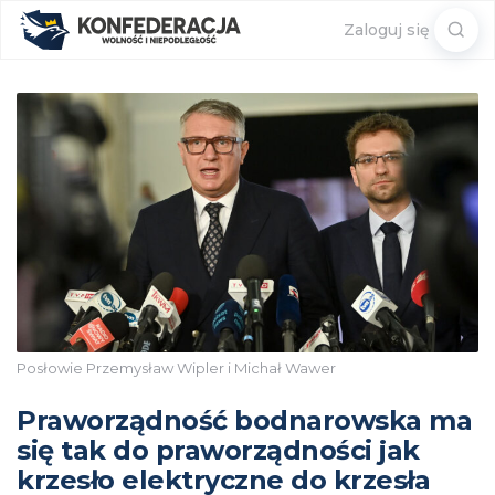
Sear
Zaloguj się
for:
Posłowie Przemysław Wipler i Michał Wawer
Praworządność bodnarowska ma
się tak do praworządności jak
krzesło elektryczne do krzesła