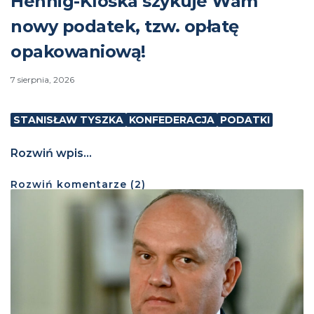
Hennig-Kloska szykuje Wam
nowy podatek, tzw. opłatę
opakowaniową!
7 sierpnia, 2026
STANISŁAW TYSZKA
KONFEDERACJA
PODATKI
Rozwiń wpis...
Rozwiń
komentarze (
2
)