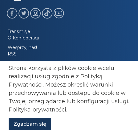
Transmisje
O Konfederacji
Wesprzyj nas!
RSS
Newsletter
Strona korzysta z plików cookie wcelu
realizacji usług zgodnie z Polityką
Prywatności. Możesz okreslić warunki
Witryna zabezpieczona przez reCAPTCHA zgodnie z
Polityką
przechowywania lub
dostępu do cookie w
prywatności
oraz
Warunkami korzystania z usług
Google.
Twojej przeglądarce lub konfiguracji usługi.
Polityka prywatności
Polityka prywatności
.
Regulamin
Zgadzam się
Wesprzyj
O
Aktualności
Transmisje
Grafiki
nas
Konfederacji