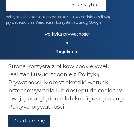
Witryna zabezpieczona przez reCAPTCHA zgodnie z
Polityką
prywatności
oraz
Warunkami korzystania z usług
Google.
Polityka prywatności
Regulamin
Strona korzysta z plików cookie wcelu
Dołącz do Konfederacji: 501 447 977
realizacji usług zgodnie z Polityką
kluby@konfederacja.pl
Prywatności. Możesz okreslić warunki
przechowywania lub
dostępu do cookie w
Kontakt dla mediów: 690 868 101
Twojej przeglądarce lub konfiguracji usługi.
biuro.prasowe@konfederacja.pl
Polityka prywatności
.
Zobacz uproszczoną wersję strony
Zgadzam się
Wesprzyj
O
Aktualności
Transmisje
Grafiki
nas
Konfederacji