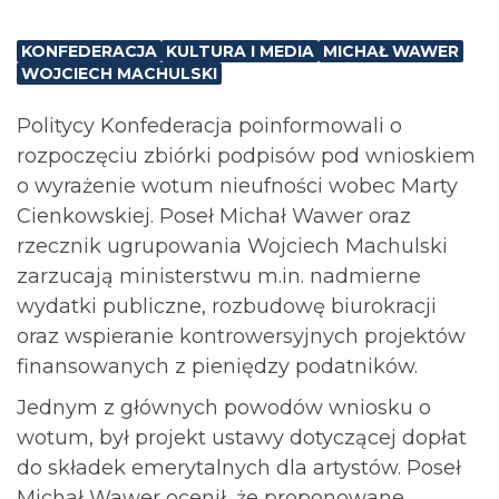
KONFEDERACJA
KULTURA I MEDIA
MICHAŁ WAWER
WOJCIECH MACHULSKI
Politycy Konfederacja poinformowali o
rozpoczęciu zbiórki podpisów pod wnioskiem
o wyrażenie wotum nieufności wobec Marty
Cienkowskiej. Poseł Michał Wawer oraz
rzecznik ugrupowania Wojciech Machulski
zarzucają ministerstwu m.in. nadmierne
wydatki publiczne, rozbudowę biurokracji
oraz wspieranie kontrowersyjnych projektów
finansowanych z pieniędzy podatników.
Jednym z głównych powodów wniosku o
wotum, był projekt ustawy dotyczącej dopłat
do składek emerytalnych dla artystów. Poseł
Michał Wawer ocenił, że proponowane