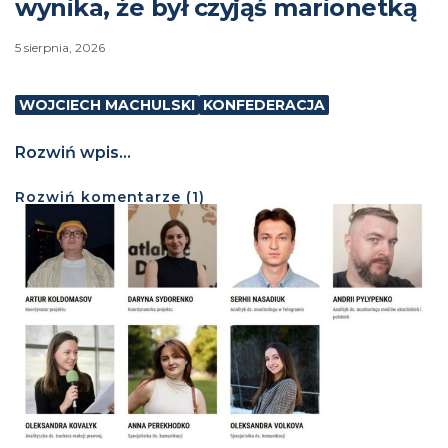
wynika, że był czyjąś marionetką
5 sierpnia, 2026
WOJCIECH MACHULSKI
KONFEDERACJA
Rozwiń wpis...
Rozwiń
komentarze (
1
)