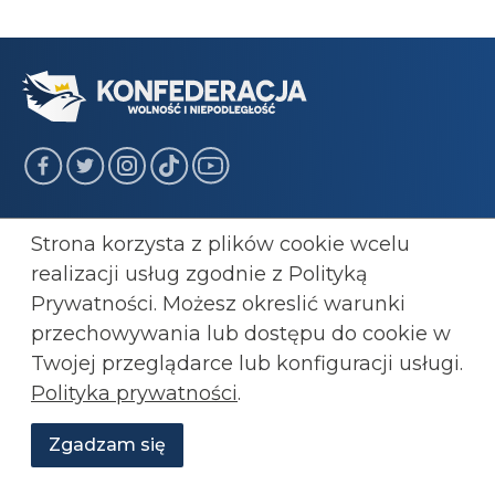
Transmisje
Strona korzysta z plików cookie wcelu
O Konfederacji
realizacji usług zgodnie z Polityką
Wesprzyj nas!
Prywatności. Możesz okreslić warunki
RSS
przechowywania lub
dostępu do cookie w
Newsletter
Twojej przeglądarce lub konfiguracji usługi.
Polityka prywatności
.
Witryna zabezpieczona przez reCAPTCHA zgodnie z
Polityką
Zgadzam się
prywatności
oraz
Warunkami korzystania z usług
Google.
Wesprzyj
O
Aktualności
Transmisje
Grafiki
nas
Konfederacji
Polityka prywatności