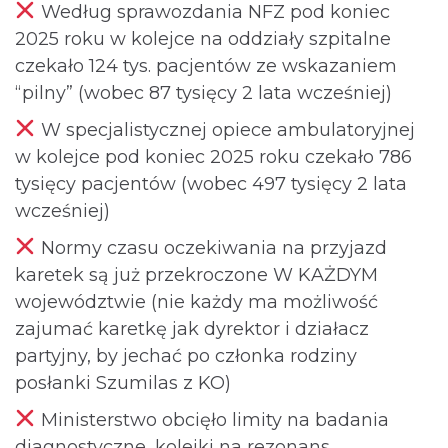
Według sprawozdania NFZ pod koniec
2025 roku w kolejce na oddziały szpitalne
czekało 124 tys. pacjentów ze wskazaniem
“pilny” (wobec 87 tysięcy 2 lata wcześniej)
W specjalistycznej opiece ambulatoryjnej
w kolejce pod koniec 2025 roku czekało 786
tysięcy pacjentów (wobec 497 tysięcy 2 lata
wcześniej)
Normy czasu oczekiwania na przyjazd
karetek są już przekroczone W KAŻDYM
województwie (nie każdy ma możliwość
zajumać karetkę jak dyrektor i działacz
partyjny, by jechać po członka rodziny
posłanki Szumilas z KO)
Ministerstwo obcięło limity na badania
diagnostyczne, kolejki na rezonans,