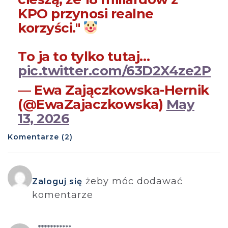
KPO przynosi realne
korzyści."
To ja to tylko tutaj…
pic.twitter.com/63D2X4ze2P
— Ewa Zajączkowska-Hernik
(@EwaZajaczkowska)
May
13, 2026
Komentarze (2)
żeby móc dodawać
Zaloguj się
komentarze
***********