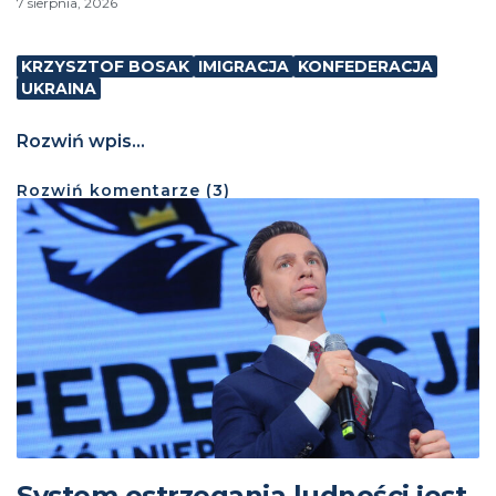
7 sierpnia, 2026
KRZYSZTOF BOSAK
IMIGRACJA
KONFEDERACJA
UKRAINA
Rozwiń wpis...
Rozwiń
komentarze (
3
)
System ostrzegania ludności jest