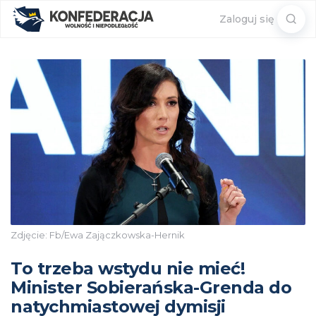
Sear
Zaloguj się
for:
Zdjęcie: Fb/Ewa Zajączkowska-Hernik
To trzeba wstydu nie mieć!
Minister Sobierańska-Grenda do
natychmiastowej dymisji