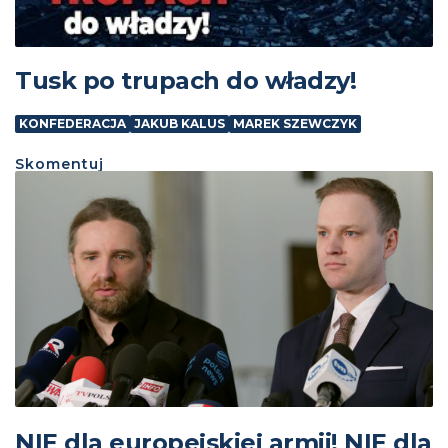
Tusk po trupach do władzy!
KONFEDERACJA
JAKUB KALUS
MAREK SZEWCZYK
Skomentuj
NIE dla europejskiej armii! NIE dla