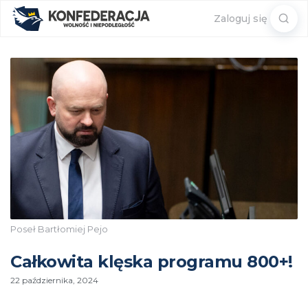
Sear
Zaloguj się
for:
Poseł Bartłomiej Pejo
Całkowita klęska programu 800+!
22 października, 2024