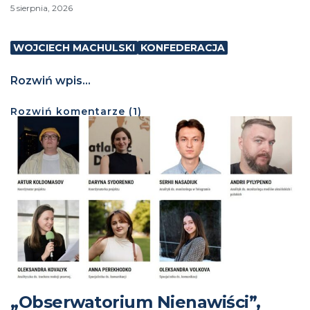
5 sierpnia, 2026
WOJCIECH MACHULSKI
KONFEDERACJA
Rozwiń wpis...
Rozwiń
komentarze (
1
)
„Obserwatorium Nienawiści”,