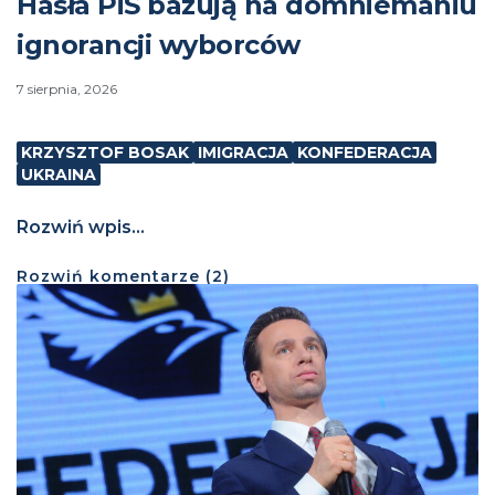
Hasła PiS bazują na domniemaniu
ignorancji wyborców
7 sierpnia, 2026
KRZYSZTOF BOSAK
IMIGRACJA
KONFEDERACJA
UKRAINA
Rozwiń wpis...
Rozwiń
komentarze (
2
)