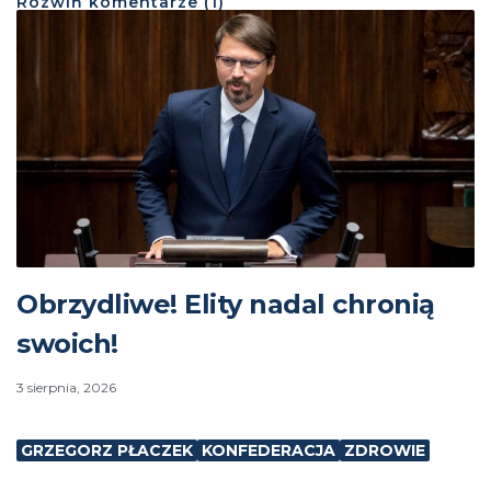
Rozwiń
komentarze (
1
)
Obrzydliwe! Elity nadal chronią
swoich!
3 sierpnia, 2026
GRZEGORZ PŁACZEK
KONFEDERACJA
ZDROWIE