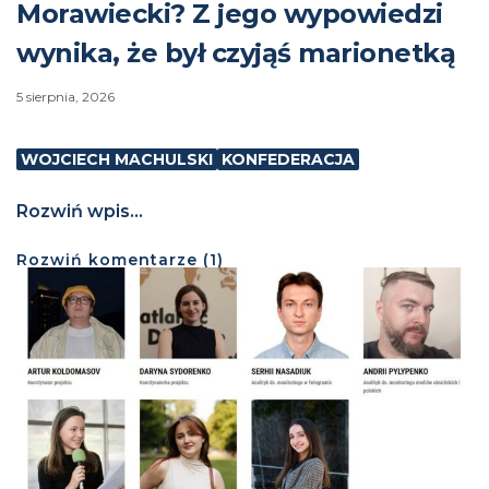
Morawiecki? Z jego wypowiedzi
wynika, że był czyjąś marionetką
5 sierpnia, 2026
WOJCIECH MACHULSKI
KONFEDERACJA
Rozwiń wpis...
Rozwiń
komentarze (
1
)