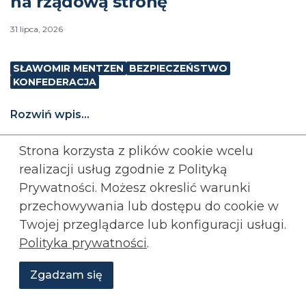
na rządową stronę
31 lipca, 2026
SŁAWOMIR MENTZEN
BEZPIECZEŃSTWO
KONFEDERACJA
Rozwiń wpis...
Rozwiń
komentarze (
4
)
Strona korzysta z plików cookie wcelu
realizacji usług zgodnie z Polityką
Prywatności. Możesz okreslić warunki
przechowywania lub
dostępu do cookie w
Twojej przeglądarce lub konfiguracji usługi.
Polityka prywatności
.
Zgadzam się
Wesprzyj
O
Aktualności
Transmisje
Grafiki
nas
Konfederacji