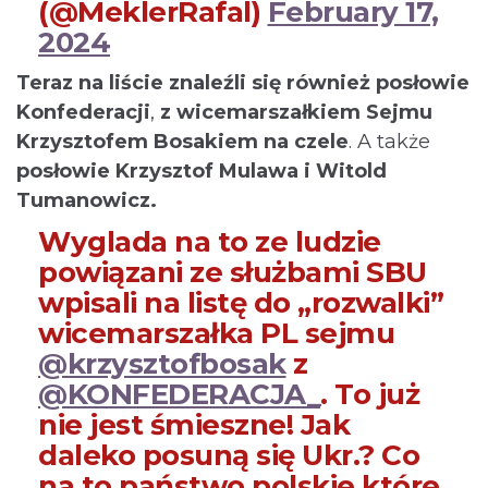
(@MeklerRafal)
February 17,
2024
Teraz na liście znaleźli się również posłowie
Konfederacji
,
z wicemarszałkiem Sejmu
Krzysztofem Bosakiem na czele
. A także
posłowie Krzysztof Mulawa i Witold
Tumanowicz.
Wyglada na to ze ludzie
powiązani ze służbami SBU
wpisali na listę do „rozwalki”
wicemarszałka PL sejmu
@krzysztofbosak
z
@KONFEDERACJA_
. To już
nie jest śmieszne! Jak
daleko posuną się Ukr.? Co
na to państwo polskie które