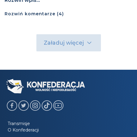
Rozwiń wpis...
Rozwiń
komentarze (
4
)
Załaduj więcej
Transmisje
O Konfederacji