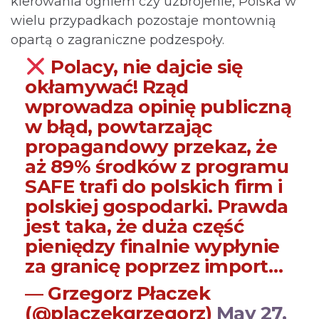
kierowania ogniem czy uzbrojenie, Polska w
wielu przypadkach pozostaje montownią
opartą o zagraniczne podzespoły.
Polacy, nie dajcie się
okłamywać! Rząd
wprowadza opinię publiczną
w błąd, powtarzając
propagandowy przekaz, że
aż 89% środków z programu
SAFE trafi do polskich firm i
polskiej gospodarki. Prawda
jest taka, że duża część
pieniędzy finalnie wypłynie
za granicę poprzez import…
— Grzegorz Płaczek
(@placzekgrzegorz)
May 27,