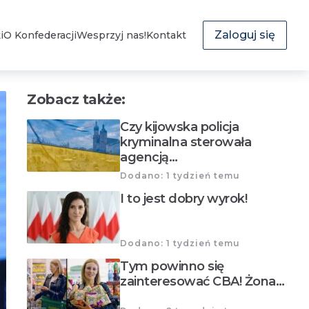
Zaloguj się
i
O Konfederacji
Wesprzyj nas!
Kontakt
Zobacz także:
Czy kijowska policja
kryminalna sterowała
agencją…
Dodano: 1 tydzień temu
I to jest dobry wyrok!
Dodano: 1 tydzień temu
Tym powinno się
zainteresować CBA! Żona…