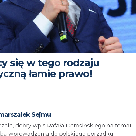
y się w tego rodzaju
yczną łamie prawo!
emarszałek Sejmu
nie, dobry wpis Rafała Dorosińskiego na temat
róba wprowadzenia do polskiego porządku