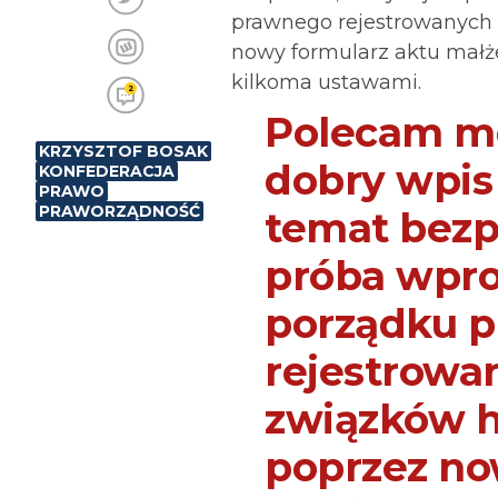
prawnego rejestrowanych
nowy formularz aktu małżeń
kilkoma ustawami.
2
Polecam mo
KRZYSZTOF BOSAK
dobry wpi
KONFEDERACJA
PRAWO
PRAWORZĄDNOŚĆ
temat bezp
próba wpro
porządku 
rejestrowa
związków 
poprzez no