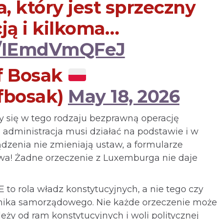
 który jest sprzeczny
ją i kilkoma…
co/IEmdVmQFeJ
f Bosak
fbosak)
May 18, 2026
y się w tego rodzaju bezprawną operację
 administracja musi działać na podstawie i w
dzenia nie zmieniają ustaw, a formularze
awa! Żadne orzeczenie z Luxemburga nie daje
to rola władz konstytucyjnych, a nie tego czy
dnika samorządowego. Nie każde orzeczenie może 
eży od ram konstytucyjnych i woli politycznej