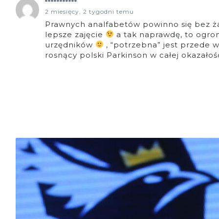
***********
2 miesięcy, 2 tygodni temu
Prawnych analfabetów powinno się bez ża
lepsze zajęcie
a tak naprawdę, to ogro
urzędników
, “potrzebna” jest przede 
rosnący polski Parkinson w całej okazałośc