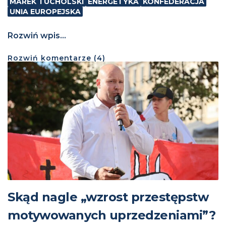
MAREK TUCHOLSKI
ENERGETYKA
KONFEDERACJA
UNIA EUROPEJSKA
Rozwiń wpis...
Rozwiń
komentarze (
4
)
Skąd nagle „wzrost przestępstw
motywowanych uprzedzeniami”?