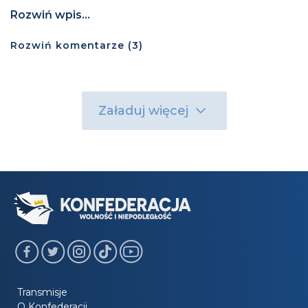
Rozwiń wpis...
Rozwiń
komentarze (
3
)
Załaduj więcej
Transmisje
O Konfederacji