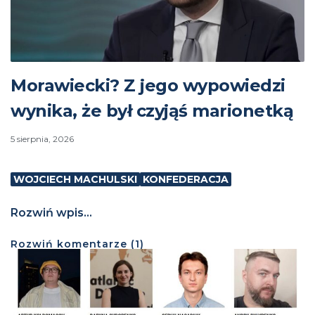
Morawiecki? Z jego wypowiedzi
wynika, że był czyjąś marionetką
5 sierpnia, 2026
WOJCIECH MACHULSKI
KONFEDERACJA
Rozwiń wpis...
Rozwiń
komentarze (
1
)