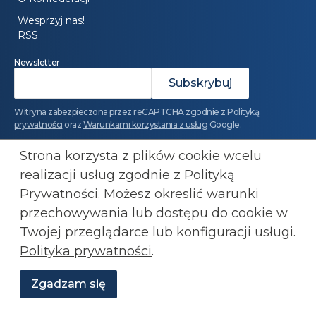
Wesprzyj nas!
RSS
Newsletter
Witryna zabezpieczona przez reCAPTCHA zgodnie z
Polityką
prywatności
oraz
Warunkami korzystania z usług
Google.
Polityka prywatności
Strona korzysta z plików cookie wcelu
realizacji usług zgodnie z Polityką
Prywatności. Możesz okreslić warunki
Regulamin
przechowywania lub
dostępu do cookie w
Twojej przeglądarce lub konfiguracji usługi.
Dołącz do Konfederacji: 501 447 977
kluby@konfederacja.pl
Polityka prywatności
.
Zgadzam się
Kontakt dla mediów: 690 868 101
Wesprzyj
O
biuro.prasowe@konfederacja.pl
Aktualności
Transmisje
Grafiki
nas
Konfederacji