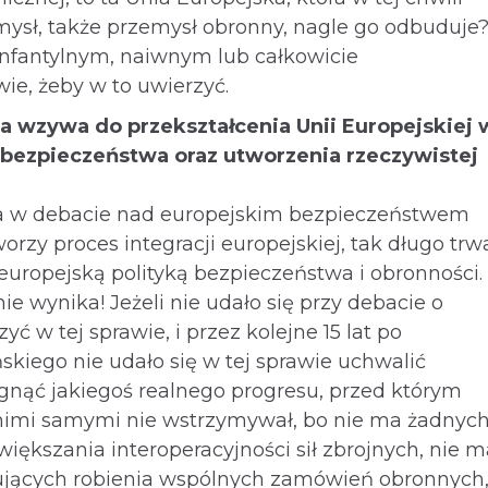
mysł, także przemysł obronny, nagle go odbuduje
infantylnym, naiwnym lub całkowicie
e, żeby w to uwierzyć.
a wzywa do przekształcenia Unii Europejskiej 
bezpieczeństwa oraz utworzenia rzeczywistej
.
a w debacie nad europejskim bezpieczeństwem
tworzy proces integracji europejskiej, tak długo trw
uropejską polityką bezpieczeństwa i obronności. 
ie wynika! Jeżeli nie udało się przy debacie o
yć w tej sprawie, i przez kolejne 15 lat po
skiego nie udało się w tej sprawie uchwalić
gnąć jakiegoś realnego progresu, przed którym
nimi samymi nie wstrzymywał, bo nie ma żadnyc
iększania interoperacyjności sił zbrojnych, nie m
jących robienia wspólnych zamówień obronnych