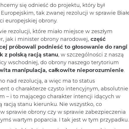
hcemy się odnieść do projektu, który był
uropejskim, tak zwanej rezolucji w sprawie Białe
ci europejskiej obrony.
ie rezolucji, które miało miejsce w zeszłym
r, jak i minister obrony narodowej,
część
ącej próbowali podnieść to głosowanie do rangi
 z polską racją stanu
, w szczególności z naszą
icy wschodniej, do obrony naszego terytorium
owita manipulacja, całkowite nieporozumienie
.
o nad rezolucją, a więc ma to status
ent o charakterze czysto intencyjnym, absolutnie
m – i to mającego charakter intencji idących w
 racją stanu kierunku. Nie wszystko, co
 w sprawie obrony czy w sprawie zabezpieczenia
zymś wartym poparcia. I tak jest w tym przypadku.