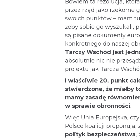
Bowiem ta rezolucja, któr
przez rząd jako rzekome 
swoich punktów – mam tu c
żeby sobie go wyszukali, pr
są pisane dokumenty europ
konkretnego do naszej ob
Tarczy Wschód jest jedn
absolutnie nic nie przesąd
projektu jak Tarcza Wschó
I właściwie 20. punkt całe
stwierdzone, że miałby to
mamy zasadę równomiern
w sprawie obronności
.
Więc Unia Europejska, czy 
Polsce koalicji proponują,
polityk bezpieczeństwa
,