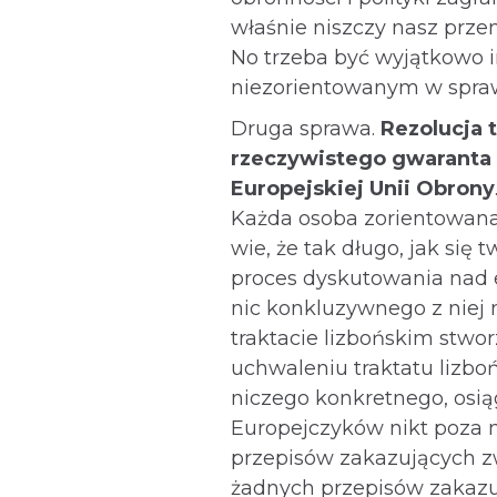
właśnie niszczy nasz prze
No trzeba być wyjątkowo 
niezorientowanym w sprawi
Druga sprawa.
Rezolucja t
rzeczywistego gwaranta 
Europejskiej Unii Obrony
Każda osoba zorientowan
wie, że tak długo, jak się 
proces dyskutowania nad e
nic konkluzywnego z niej n
traktacie lizbońskim stworz
uchwaleniu traktatu lizboń
niczego konkretnego, osią
Europejczyków nikt poza 
przepisów zakazujących zw
żadnych przepisów zakazu