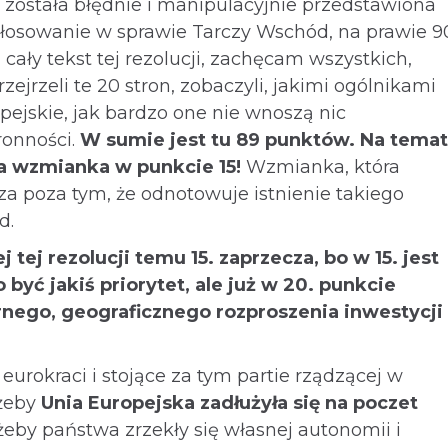
a została błędnie i manipulacyjnie przedstawiona
głosowanie w sprawie Tarczy Wschód, na prawie 9
ały tekst tej rezolucji, zachęcam wszystkich,
zejrzeli te 20 stron, zobaczyli, jakimi ogólnikami
ejskie, jak bardzo one nie wnoszą nic
ronności.
W sumie jest tu 89 punktów. Na temat
a wzmianka w punkcie 15!
Wzmianka, która
za poza tym, że odnotowuje istnienie takiego
d.
j tej rezolucji temu 15. zaprzecza, bo w 15. jest
 być jakiś priorytet, ale już w 20. punkcie
ego, geograficznego rozproszenia inwestycji
eurokraci i stojące za tym partie rządzącej w
 żeby
Unia Europejska zadłużyła się na poczet
 żeby państwa zrzekły się własnej autonomii i