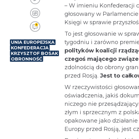
– W imieniu Konfederacji c
głosowany w Parlamencie E
Księgi w sprawie przyszłoś
1
To jest głosowanie w spraw
tygodniu i zarówno premie
UNIA EUROPEJSKA
KONFEDERACJA
polityków koalicji rządz
KRZYSZTOF BOSAK
czegoś mającego związek
OBRONNOŚĆ
zdolnością do obrony gran
przed Rosją.
Jest to całk
W rzeczywistości głosowan
oświadczenia, jakiś dokum
niczego nie przesądzający
złym i sprzecznym z polską
opakowane jako działanie
Europy przed Rosją, jest c