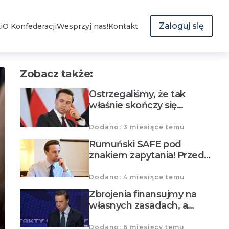
Zaloguj się
i
O Konfederacji
Wesprzyj nas!
Kontakt
Zobacz także:
Ostrzegaliśmy, że tak
właśnie skończy się…
Dodano: 3 miesiące temu
Rumuński SAFE pod
znakiem zapytania! Przed…
Dodano: 4 miesiące temu
Zbrojenia finansujmy na
własnych zasadach, a…
Dodano: 6 miesięcy temu