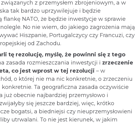
 związanych z przemysłem zbrojeniowym, a w
ska tak bardzo uprzywilejuje i będzie
 flankę NATO, że będzie inwestycje w sprawie
nolegle. No nie wiem, do jakiego zagrożenia mają
owywać Hiszpanie, Portugalczycy czy Francuzi, czy
ropejskiej od Zachodu.
rli tę rezolucję, myślę, że powinni się z tego
a zasada rozmieszczania inwestycji i
zrzeczenie
ta, co jest wprost w tej rezolucji
– w
ód, o której nie ma nic konkretnie, o zrzeczeniu
o konkretnie. Ta geograficzna zasada oczywiście
 już obecnie najbardziej przemysłowo i
wijałyby się jeszcze bardziej, więc, krótko
cze bogatsi, a biedniejsi czy nieuprzemysłowieni
by utrwalani. To nie jest kierunek, w jakim