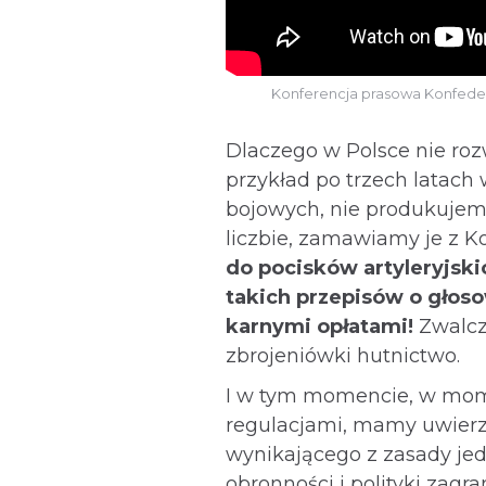
Konferencja prasowa Konfeder
Dlaczego w Polsce nie roz
przykład po trzech latac
bojowych, nie produkujem
liczbie, zamawiamy je z Ko
do pocisków artyleryjski
takich przepisów o głos
karnymi opłatami!
Zwalcz
zbrojeniówki hutnictwo.
I w tym momencie, w mome
regulacjami, mamy uwierzy
wynikającego z zasady je
obronności i polityki zagra