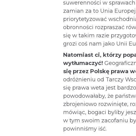
suwerenności w sprawach
zamian za to Unia Europej
priorytetyzować wschodnią
obronności rozpraszać rów
się w takim razie przygot
grozi coś nam jako Unii Eu
Natomiast ci, którzy popa
wytłumaczyć!
Geograficzn
się przez Polskę prawa we
odróżnieniu od Tarczy Wsch
się prawa weta jest bardz
powodowałaby, że państwa
zbrojeniowo rozwinięte, roz
mówiąc, bogaci byliby jesz
w tym swoim zacofaniu byli
powinniśmy iść.