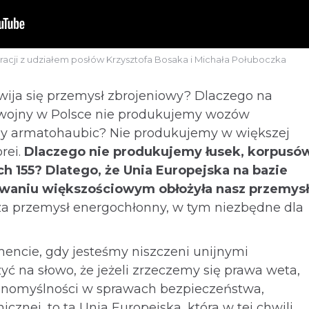
acji z udziałem posłów Krzysztofa Bosaka i Michała Połuboczka
wija się przemysł zbrojeniowy? Dlaczego na
h wojny w Polsce nie produkujemy wozów
y armatohaubic? Nie produkujemy w większej
rei.
Dlaczego nie produkujemy łusek, korpusó
ch 155? Dlatego, że Unia Europejska na bazie
owaniu większościowym obłożyła nasz przemysł
a przemysł energochłonny, w tym niezbędne dla
ncie, gdy jesteśmy niszczeni unijnymi
ć na słowo, że jeżeli zrzeczemy się prawa weta,
dnomyślności w sprawach bezpieczeństwa,
nicznej, to ta Unia Europejska, która w tej chwili