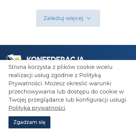
Załaduj więcej
Strona korzysta z plików cookie wcelu
realizacji usług zgodnie z Polityką
Prywatności. Możesz okreslić warunki
przechowywania lub
dostępu do cookie w
Transmisje
Twojej przeglądarce lub konfiguracji usługi.
O Konfederacji
Polityka prywatności
.
Wesprzyj nas!
RSS
Zgadzam się
Wesprzyj
O
Newsletter
Aktualności
Transmisje
Grafiki
nas
Konfederacji