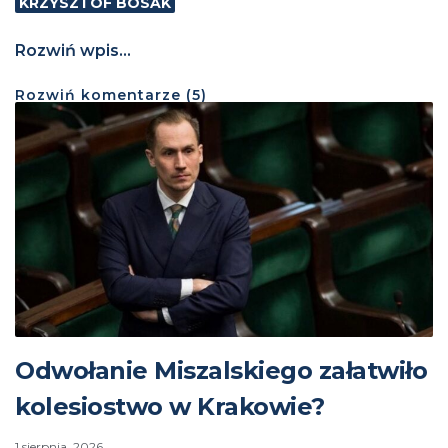
KRZYSZTOF BOSAK
Rozwiń wpis...
Rozwiń
komentarze (
5
)
Odwołanie Miszalskiego załatwiło
kolesiostwo w Krakowie?
1 sierpnia, 2026