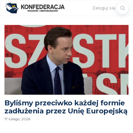
Sear
Zaloguj się
for:
Byliśmy przeciwko każdej formie
zadłużenia przez Unię Europejską
17 lutego, 2026