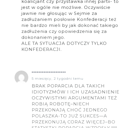
koalicjant czy przystawka innej partii- to
jest w ogóle nie możliwe. Oczywiście
jawnie nie głosując w Sejmie za
zadłużaniem posłowie Konfederacji też
nie bardzo mieli by jak dokonać takiego
zadłużenia czy opowiedzenia się za
dokonaniem jego.
ALE TA SYTUACJA DOTYCZY TYLKO
KONFEDERACJI.
********************
5 miesięcy, 2 tygodni temu
BRAK POPARCIA DLA TAKICH
IDIOTYZMÓW I ICH UZASADNIENIE
OCZYWISTYMI ARGUMENTAMI TEŻ
ROBIĄ ROBOTĘ–NIECH
PRZEKONAJĄ CHOĆ JEDNEGO
POLASZKA-TO JUŻ SUKCES—A
PRZEKONUJĄ CORAZ WIĘCEJ–BO
STATYSTKI POPARCIA WZROSŁY !!!!!-