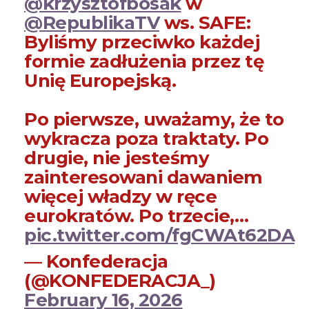
@krzysztofbosak
w
@RepublikaTV
ws. SAFE:
Byliśmy przeciwko każdej
formie zadłużenia przez tę
Unię Europejską.
Po pierwsze, uważamy, że to
wykracza poza traktaty. Po
drugie, nie jesteśmy
zainteresowani dawaniem
więcej władzy w ręce
eurokratów. Po trzecie,…
pic.twitter.com/fgCWAt62DA
— Konfederacja
(@KONFEDERACJA_)
February 16, 2026