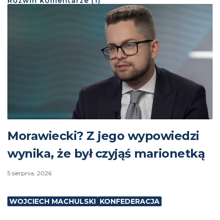
Rozwiń
komentarze (
1
)
Morawiecki? Z jego wypowiedzi
wynika, że był czyjąś marionetką
5 sierpnia, 2026
WOJCIECH MACHULSKI
KONFEDERACJA