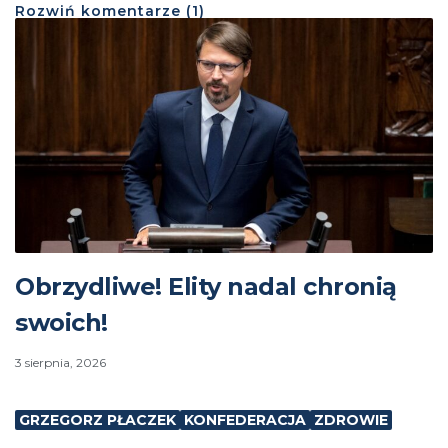
Rozwiń
komentarze (
1
)
Obrzydliwe! Elity nadal chronią
swoich!
3 sierpnia, 2026
GRZEGORZ PŁACZEK
KONFEDERACJA
ZDROWIE