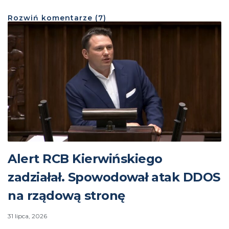
Rozwiń
komentarze (
7
)
Alert RCB Kierwińskiego
zadziałał. Spowodował atak DDOS
na rządową stronę
31 lipca, 2026