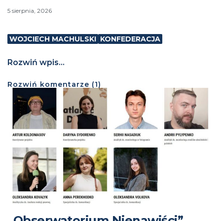
5 sierpnia, 2026
WOJCIECH MACHULSKI
KONFEDERACJA
Rozwiń wpis...
Rozwiń
komentarze (
1
)
„Obserwatorium Nienawiści”,