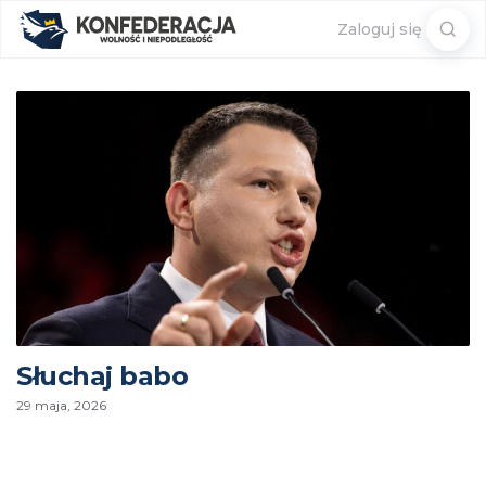
Sear
Zaloguj się
for:
Słuchaj babo
29 maja, 2026