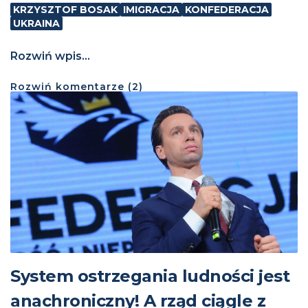
KRZYSZTOF BOSAK
IMIGRACJA
KONFEDERACJA
UKRAINA
Rozwiń wpis...
Rozwiń
komentarze (
2
)
System ostrzegania ludności jest
anachroniczny! A rząd ciągle z