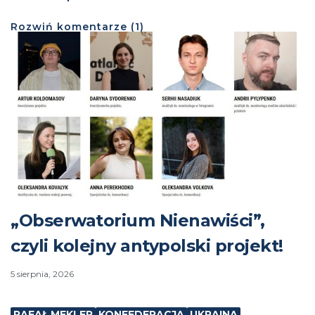
Rozwiń
komentarze (
1
)
„Obserwatorium Nienawiści”,
czyli kolejny antypolski projekt!
5 sierpnia, 2026
RAFAŁ MEKLER
KONFEDERACJA
UKRAINA