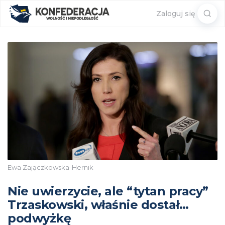
Sear
Zaloguj się
for:
Ewa Zajączkowska-Hernik
Nie uwierzycie, ale “tytan pracy”
Trzaskowski, właśnie dostał…
podwyżkę