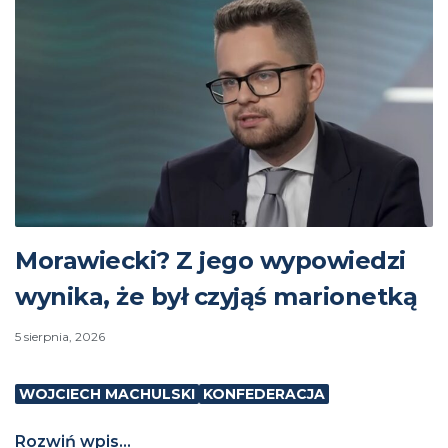
Morawiecki? Z jego wypowiedzi
wynika, że był czyjąś marionetką
5 sierpnia, 2026
WOJCIECH MACHULSKI
KONFEDERACJA
Rozwiń wpis...