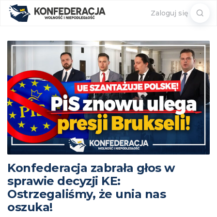
Sear
Zaloguj się
for:
Konfederacja zabrała głos w
sprawie decyzji KE:
Ostrzegaliśmy, że unia nas
oszuka!