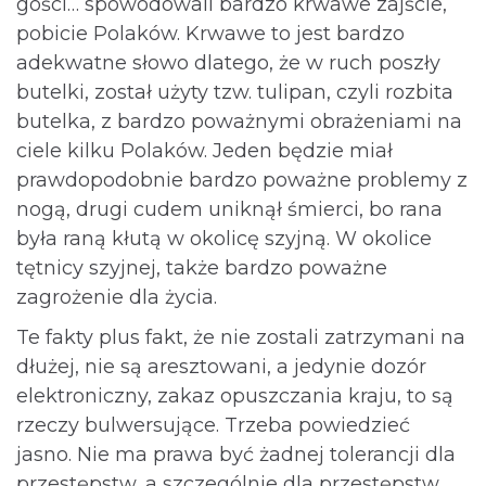
gości… spowodowali bardzo krwawe zajście,
pobicie Polaków. Krwawe to jest bardzo
adekwatne słowo dlatego, że w ruch poszły
butelki, został użyty tzw. tulipan, czyli rozbita
butelka, z bardzo poważnymi obrażeniami na
ciele kilku Polaków. Jeden będzie miał
prawdopodobnie bardzo poważne problemy z
nogą, drugi cudem uniknął śmierci, bo rana
była raną kłutą w okolicę szyjną. W okolice
tętnicy szyjnej, także bardzo poważne
zagrożenie dla życia.
Te fakty plus fakt, że nie zostali zatrzymani na
dłużej, nie są aresztowani, a jedynie dozór
elektroniczny, zakaz opuszczania kraju, to są
rzeczy bulwersujące. Trzeba powiedzieć
jasno. Nie ma prawa być żadnej tolerancji dla
przestępstw, a szczególnie dla przestępstw,