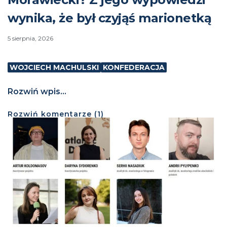
wynika, że był czyjąś marionetką
5 sierpnia, 2026
WOJCIECH MACHULSKI
KONFEDERACJA
Rozwiń wpis...
Rozwiń
komentarze (
1
)