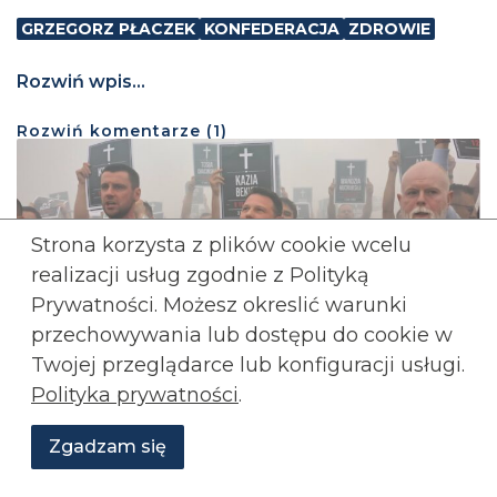
GRZEGORZ PŁACZEK
KONFEDERACJA
ZDROWIE
Rozwiń wpis...
Rozwiń
komentarze (
1
)
Strona korzysta z plików cookie wcelu
realizacji usług zgodnie z Polityką
Prywatności. Możesz okreslić warunki
przechowywania lub
dostępu do cookie w
Twojej przeglądarce lub konfiguracji usługi.
Polityka prywatności
.
Wyjaśnijmy sobie coś!
Zgadzam się
Wesprzyj
O
3 sierpnia, 2026
Aktualności
Transmisje
Grafiki
nas
Konfederacji