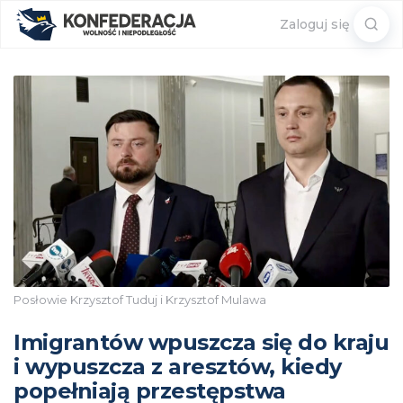
Sear
Zaloguj się
for:
Posłowie Krzysztof Tuduj i Krzysztof Mulawa
Imigrantów wpuszcza się do kraju
i wypuszcza z aresztów, kiedy
popełniają przestępstwa