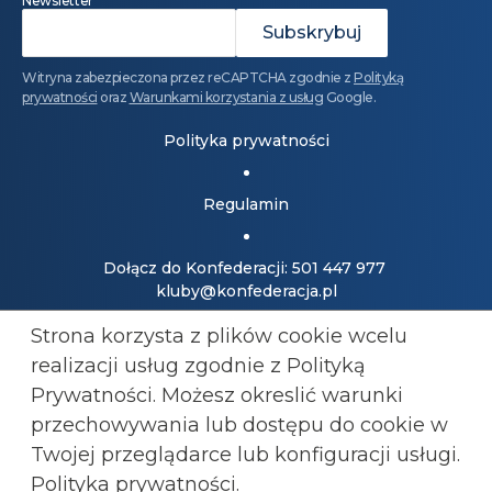
Newsletter
Witryna zabezpieczona przez reCAPTCHA zgodnie z
Polityką
prywatności
oraz
Warunkami korzystania z usług
Google.
Polityka prywatności
Regulamin
Dołącz do Konfederacji: 501 447 977
kluby@konfederacja.pl
Strona korzysta z plików cookie wcelu
Kontakt dla mediów: 690 868 101
realizacji usług zgodnie z Polityką
biuro.prasowe@konfederacja.pl
Prywatności. Możesz okreslić warunki
przechowywania lub
dostępu do cookie w
Zobacz uproszczoną wersję strony
Twojej przeglądarce lub konfiguracji usługi.
Polityka prywatności
.