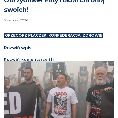
Obrzydliwe! Elity nadal chronią
swoich!
3 sierpnia, 2026
GRZEGORZ PŁACZEK
KONFEDERACJA
ZDROWIE
Rozwiń wpis...
Rozwiń
komentarze (
1
)