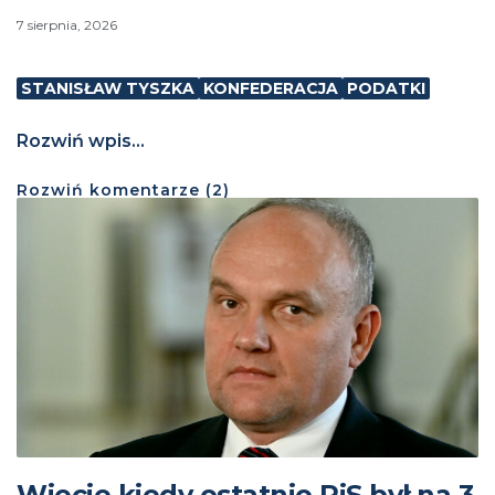
7 sierpnia, 2026
STANISŁAW TYSZKA
KONFEDERACJA
PODATKI
Rozwiń wpis...
Rozwiń
komentarze (
2
)
Wiecie kiedy ostatnio PiS był na 3