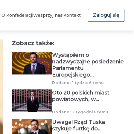
Zaloguj się
i
O Konfederacji
Wesprzyj nas!
Kontakt
Zobacz także:
Wystąpiłem o
nadzwyczajne posiedzenie
Parlamentu
Europejskiego…
Dodano: 1 tydzień temu
Oto 20 polskich miast
powiatowych, w…
Dodano: 2 tygodnie temu
Uwaga! Rząd Tuska
szykuje furtkę do…