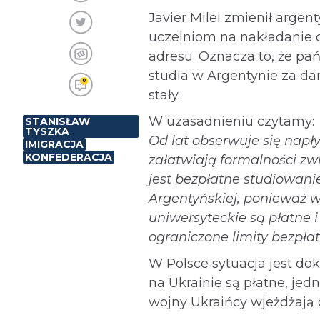
Javier Milei zmienił argen
uczelniom na nakładanie 
adresu. Oznacza to, że pa
studia w Argentynie za dar
0
stały.
W uzasadnieniu czytamy:
STANISŁAW
TYSZKA
Od lat obserwuje się napł
IMIGRACJA
KONFEDERACJA
załatwiają formalności z
jest bezpłatne studiowani
Argentyńskiej, ponieważ w
uniwersyteckie są płatne 
ograniczone limity bezpła
W Polsce sytuacja jest do
na Ukrainie są płatne, je
wojny Ukraińcy wjeżdżają 