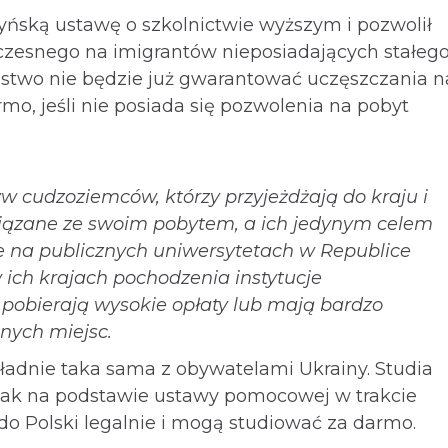
tyńską ustawę o szkolnictwie wyższym i pozwolił
czesnego na imigrantów nieposiadających stałeg
ństwo nie będzie już gwarantować uczęszczania n
mo, jeśli nie posiada się pozwolenia na pobyt
yw cudzoziemców, którzy przyjeżdżają do kraju i
wiązane ze swoim pobytem, a ich jedynym celem
e na publicznych uniwersytetach w Republice
 ich krajach pochodzenia instytucje
i pobierają wysokie opłaty lub mają bardzo
tnych miejsc.
kładnie taka sama z obywatelami Ukrainy. Studia
dnak na podstawie ustawy pomocowej w trakcie
do Polski legalnie i mogą studiować za darmo.