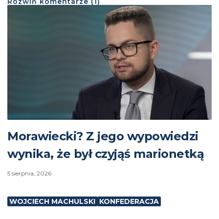
Rozwiń
komentarze (
1
)
Morawiecki? Z jego wypowiedzi
wynika, że był czyjąś marionetką
5 sierpnia, 2026
WOJCIECH MACHULSKI
KONFEDERACJA