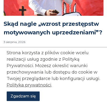
Skąd nagle „wzrost przestępstw
motywowanych uprzedzeniami”?
3 sierpnia, 2026
Strona korzysta z plików cookie wcelu
PRZEMYSŁAW BINKOWSKI
BEZPIECZEŃSTWO
realizacji usług zgodnie z Polityką
IMIGRACJA
KONFEDERACJA
Prywatności. Możesz okreslić warunki
Rozwiń wpis...
przechowywania lub
dostępu do cookie w
Twojej przeglądarce lub konfiguracji usługi.
Rozwiń
komentarze (
1
)
Polityka prywatności
.
Zgadzam się
Wesprzyj
O
Aktualności
Transmisje
Grafiki
nas
Konfederacji