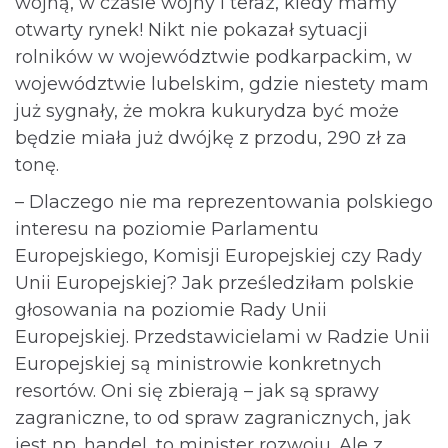
wojną, w czasie wojny i teraz, kiedy mamy
otwarty rynek! Nikt nie pokazał sytuacji
rolników w województwie podkarpackim, w
województwie lubelskim, gdzie niestety mam
już sygnały, że mokra kukurydza być może
będzie miała już dwójkę z przodu, 290 zł za
tonę.
– Dlaczego nie ma reprezentowania polskiego
interesu na poziomie Parlamentu
Europejskiego, Komisji Europejskiej czy Rady
Unii Europejskiej? Jak prześledziłam polskie
głosowania na poziomie Rady Unii
Europejskiej. Przedstawicielami w Radzie Unii
Europejskiej są ministrowie konkretnych
resortów. Oni się zbierają – jak są sprawy
zagraniczne, to od spraw zagranicznych, jak
jest np. handel, to minister rozwoju. Ale z