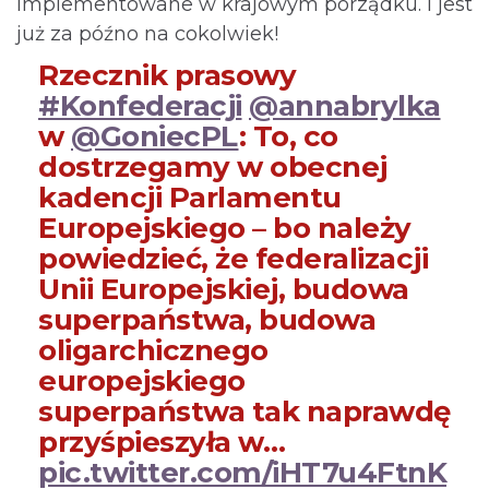
implementowane w krajowym porządku. I jest
już za późno na cokolwiek!
Rzecznik prasowy
#Konfederacji
@annabrylka
w
@GoniecPL
: To, co
dostrzegamy w obecnej
kadencji Parlamentu
Europejskiego – bo należy
powiedzieć, że federalizacji
Unii Europejskiej, budowa
superpaństwa, budowa
oligarchicznego
europejskiego
superpaństwa tak naprawdę
przyśpieszyła w…
pic.twitter.com/iHT7u4FtnK