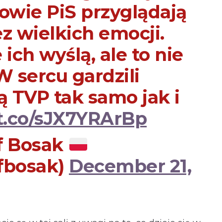
owie PiS przyglądają
z wielkich emocji.
 ich wyślą, ale to nie
W sercu gardzili
 TVP tak samo jak i
/t.co/sJX7YRArBp
f Bosak
fbosak)
December 21,