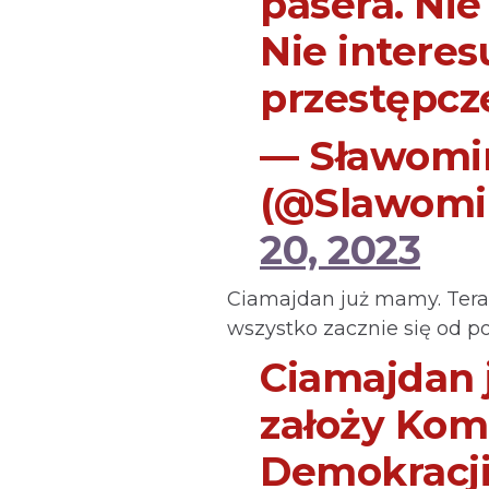
pasera. Nie
Nie intere
przestępcz
— Sławomi
(@Slawomi
20, 2023
Ciamajdan już mamy. Teraz
wszystko zacznie się od p
Ciamajdan 
założy Kom
Demokracji.