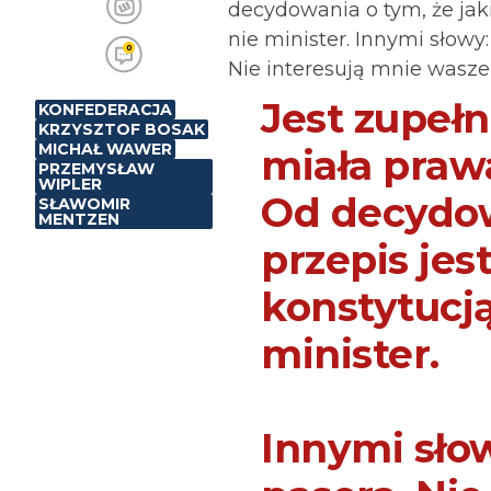
decydowania o tym, że jakiś
nie minister. Innymi słowy:
0
Nie interesują mnie wasze
Jest zupełn
KONFEDERACJA
KRZYSZTOF BOSAK
MICHAŁ WAWER
miała praw
PRZEMYSŁAW
WIPLER
Od decydow
SŁAWOMIR
MENTZEN
przepis jes
konstytucją,
minister.
Innymi słow