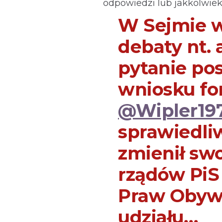
odpowiedzi lub jakkolwie
W Sejmie w
debaty nt.
pytanie po
wniosku fo
@Wipler19
sprawiedli
zmienił swo
rządów PiS 
Praw Obywa
udziału…