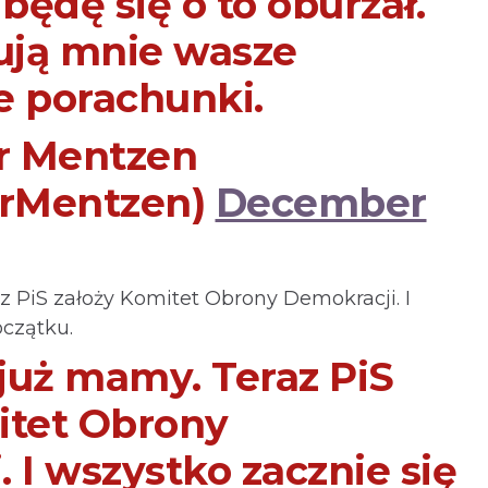
 będę się o to oburzał.
sują mnie wasze
e porachunki.
r Mentzen
rMentzen)
December
 PiS założy Komitet Obrony Demokracji. I
oczątku.
już mamy. Teraz PiS
itet Obrony
 I wszystko zacznie się