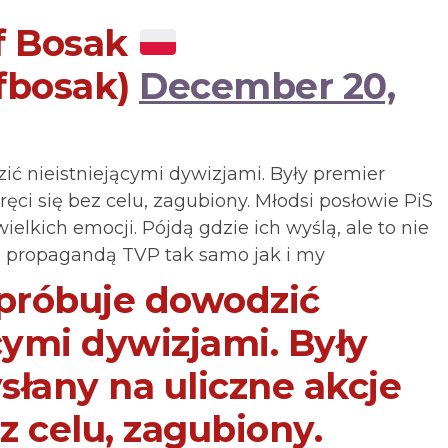
f Bosak
fbosak)
December 20,
ić nieistniejącymi dywizjami. Były premier
ręci się bez celu, zagubiony. Młodsi posłowie PiS
ielkich emocji. Pójdą gdzie ich wyślą, ale to nie
li propagandą TVP tak samo jak i my
 próbuje dowodzić
cymi dywizjami. Były
słany na uliczne akcje
ez celu, zagubiony.