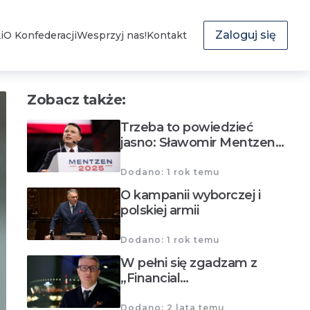
Zaloguj się
i
O Konfederacji
Wesprzyj nas!
Kontakt
Zobacz także:
Trzeba to powiedzieć
jasno: Sławomir Mentzen…
Dodano: 1 rok temu
O kampanii wyborczej i
polskiej armii
Dodano: 1 rok temu
W pełni się zgadzam z
„Financial…
Dodano: 2 lata temu