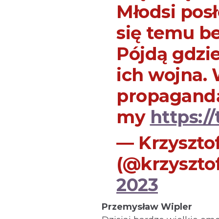
Młodsi posł
się temu be
Pójdą gdzie
ich wojna. 
propagandą
my
https:/
— Krzyszto
(@krzyszto
2023
Przemysław Wipler