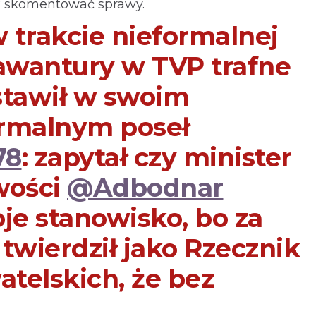
k skomentować sprawy.
 trakcie nieformalnej
 awantury w TVP trafne
stawił w swoim
rmalnym poseł
78
: zapytał czy minister
wości
@Adbodnar
je stanowisko, bo za
twierdził jako Rzecznik
telskich, że bez