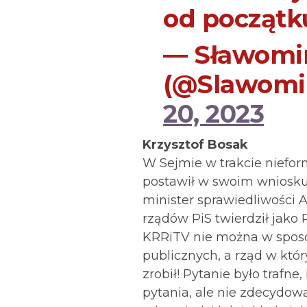
od początk
— Sławomi
(@Slawomi
20, 2023
Krzysztof Bosak
W Sejmie w trakcie niefor
postawił w swoim wniosku
minister sprawiedliwości 
rządów PiS twierdził jako
KRRiTV nie można w spos
publicznych, a rząd w któr
zrobił! Pytanie było trafn
pytania, ale nie zdecydował