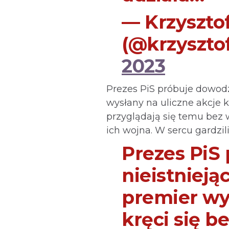
— Krzyszto
(@krzyszto
2023
Prezes PiS próbuje dowodz
wysłany na uliczne akcje k
przyglądają się temu bez w
ich wojna. W sercu gardzi
Prezes PiS
nieistnieją
premier wy
kręci się b