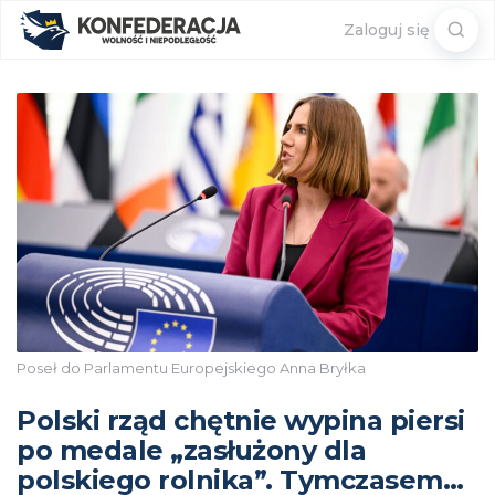
Sear
Zaloguj się
for:
Poseł do Parlamentu Europejskiego Anna Bryłka
Polski rząd chętnie wypina piersi
po medale „zasłużony dla
polskiego rolnika”. Tymczasem…