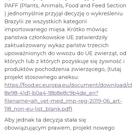
PAFF (Plants, Animals, Food and Feed Section
) jednomyślnie przyjął decyzję o wykreśleniu
Brazylii ze wszystkich kategorii
importowanego mięsa. Krótko mówiąc
państwa członkowskie UE zatwierdziły
zaktualizowany wykaz państw trzecich
upoważnionych do wwozu do UE zwierząt, od
których lub z których pozyskuje się żywność i
produktów pochodzenia zwierzęcego, (tutaj
projekt stosownego aneksu:
https://food.ec.europa.eu/document/download/
8e98-41d1-b0a4-18b8e8c9b4de_en?
filename=ah_vet-med_imp-reg-2019-06_art-
118_non-eu-list_blank.pdf
).
Aby jednak ta decyzja stała się
obowiązującym prawem, projekt nowego