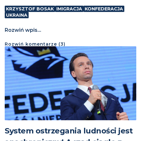
KRZYSZTOF BOSAK
IMIGRACJA
KONFEDERACJA
UKRAINA
Rozwiń wpis...
Rozwiń
komentarze (
3
)
System ostrzegania ludności jest