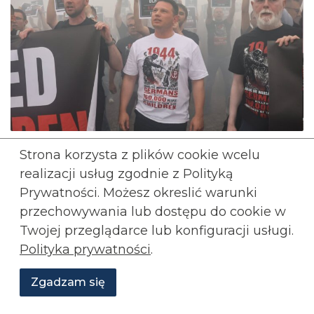
Wyjaśnijmy sobie coś!
Strona korzysta z plików cookie wcelu
realizacji usług zgodnie z Polityką
3 sierpnia, 2026
Prywatności. Możesz okreslić warunki
przechowywania lub
dostępu do cookie w
JAN KAZIMIERZ ADAMCZYK
KONFEDERACJA
Twojej przeglądarce lub konfiguracji usługi.
SŁAWOMIR MENTZEN
Polityka prywatności
.
Rozwiń wpis...
Zgadzam się
Wesprzyj
O
Rozwiń
komentarze (
1
)
Aktualności
Transmisje
Grafiki
nas
Konfederacji