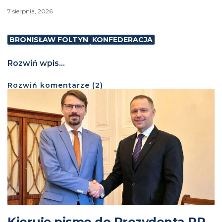
7 sierpnia, 2026
BRONISŁAW FOLTYN
KONFEDERACJA
Rozwiń wpis...
Rozwiń
komentarze (
2
)
Kieruję pismo do Prezydenta RP