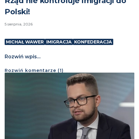
Rząd nie kontroluje imigracji do
Polski!
5 sierpnia, 2026
MICHAŁ WAWER
IMIGRACJA
KONFEDERACJA
Rozwiń wpis...
Rozwiń
komentarze (
1
)