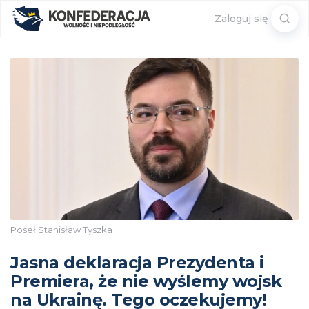
Sear
Zaloguj się
for:
Poseł Stanisław Tyszka
Jasna deklaracja Prezydenta i
Premiera, że nie wyślemy wojsk
na Ukrainę. Tego oczekujemy!