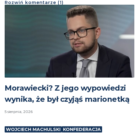
Rozwiń
komentarze (
1
)
Morawiecki? Z jego wypowiedzi
wynika, że był czyjąś marionetką
5 sierpnia, 2026
WOJCIECH MACHULSKI
KONFEDERACJA