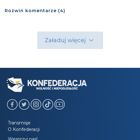
Rozwiń
komentarze (
4
)
Załaduj więcej
Transmisje
O Konfederacji
Wesprzyj nas!