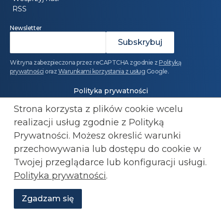
RSS
Newsletter
Witryna zabezpieczona przez reCAPTCHA zgodnie z
Polityką
prywatności
oraz
Warunkami korzystania z usług
Google.
Polityka prywatności
Strona korzysta z plików cookie wcelu
Regulamin
realizacji usług zgodnie z Polityką
Prywatności. Możesz okreslić warunki
Dołącz do Konfederacji: 501 447 977
przechowywania lub
dostępu do cookie w
kluby@konfederacja.pl
Twojej przeglądarce lub konfiguracji usługi.
Polityka prywatności
.
Kontakt dla mediów: 690 868 101
biuro.prasowe@konfederacja.pl
Zgadzam się
Wesprzyj
O
Aktualności
Transmisje
Grafiki
nas
Konfederacji