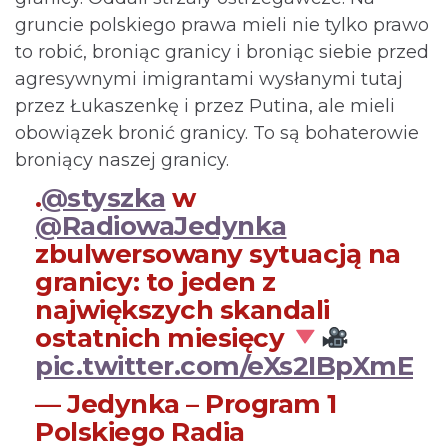
gruncie polskiego prawa mieli nie tylko prawo
to robić, broniąc granicy i broniąc siebie przed
agresywnymi imigrantami wysłanymi tutaj
przez Łukaszenkę i przez Putina, ale mieli
obowiązek bronić granicy. To są bohaterowie
broniący naszej granicy.
.
@styszka
w
@RadiowaJedynka
zbulwersowany sytuacją na
granicy: to jeden z
największych skandali
ostatnich miesięcy
pic.twitter.com/eXs2IBpXmE
— Jedynka – Program 1
Polskiego Radia