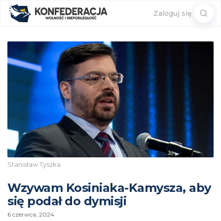
Sear
Zaloguj się
for:
Stanisław Tyszka
Wzywam Kosiniaka-Kamysza, aby
się podał do dymisji
6 czerwca, 2024