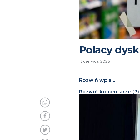
Polacy dys
16 czerwca, 2026
Rozwiń wpis...
Rozwiń
komentarze (
7
)