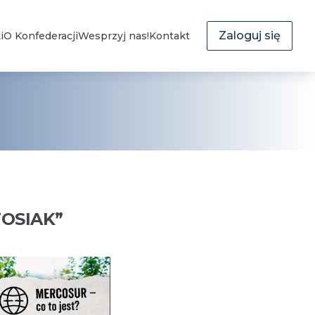
Zaloguj się
i
O Konfederacji
Wesprzyj nas!
Kontakt
OSIAK
”