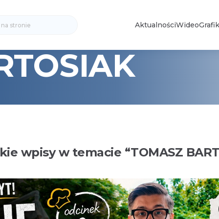
Search
Aktualności
Wideo
Grafik
for:
RTOSIAK
kie wpisy w temacie “
TOMASZ BART