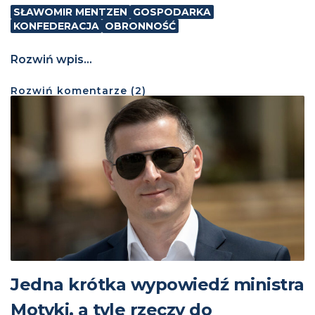
SŁAWOMIR MENTZEN
GOSPODARKA
KONFEDERACJA
OBRONNOŚĆ
Rozwiń wpis...
Rozwiń
komentarze (
2
)
Jedna krótka wypowiedź ministra
Motyki, a tyle rzeczy do