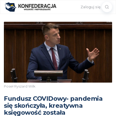
Sear
Zaloguj się
for:
Poseł Ryszard Wilk
Fundusz COVIDowy- pandemia
się skończyła, kreatywna
księgowość została