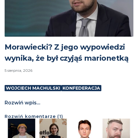
Morawiecki? Z jego wypowiedzi
wynika, że był czyjąś marionetką
5 sierpnia, 2026
WOJCIECH MACHULSKI
KONFEDERACJA
Rozwiń wpis...
Rozwiń
komentarze (
1
)