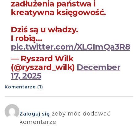
zadłużenia państwa i
kreatywna księgowość.
Dziś są u władzy.
I robią…
pic.twitter.com/XLGImQa3R8
— Ryszard Wilk
(@ryszard_wilk)
December
17, 2025
Komentarze (1)
żeby móc dodawać
Zaloguj się
komentarze