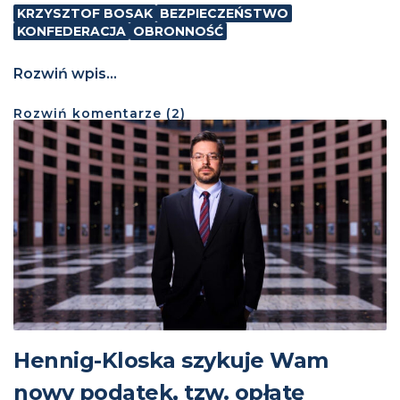
KRZYSZTOF BOSAK
BEZPIECZEŃSTWO
KONFEDERACJA
OBRONNOŚĆ
Rozwiń wpis...
Rozwiń
komentarze (
2
)
Hennig-Kloska szykuje Wam
nowy podatek, tzw. opłatę