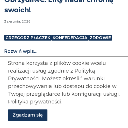
swoich!
3 sierpnia, 2026
GRZEGORZ PŁACZEK
KONFEDERACJA
ZDROWIE
Rozwiń wpis...
Strona korzysta z plików cookie wcelu
Rozwiń
komentarze (
1
)
realizacji usług zgodnie z Polityką
Prywatności. Możesz okreslić warunki
przechowywania lub
dostępu do cookie w
Twojej przeglądarce lub konfiguracji usługi.
Polityka prywatności
.
Zgadzam się
Wesprzyj
O
Aktualności
Transmisje
Grafiki
nas
Konfederacji