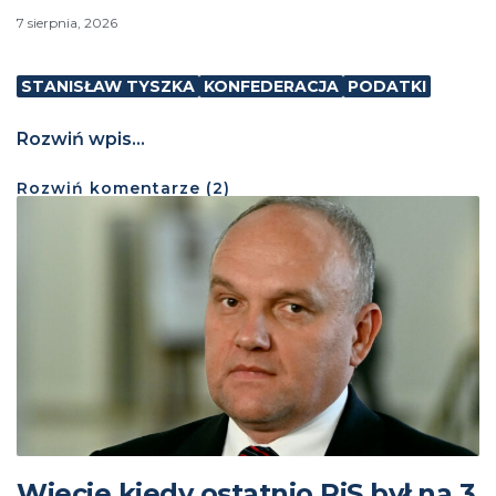
7 sierpnia, 2026
STANISŁAW TYSZKA
KONFEDERACJA
PODATKI
Rozwiń wpis...
Rozwiń
komentarze (
2
)
Wiecie kiedy ostatnio PiS był na 3