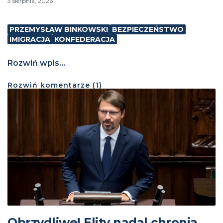
3 sierpnia, 2026
PRZEMYSŁAW BINKOWSKI
BEZPIECZEŃSTWO
IMIGRACJA
KONFEDERACJA
Rozwiń wpis...
Rozwiń
komentarze (
1
)
Obrzydliwe! Elity nadal chronią