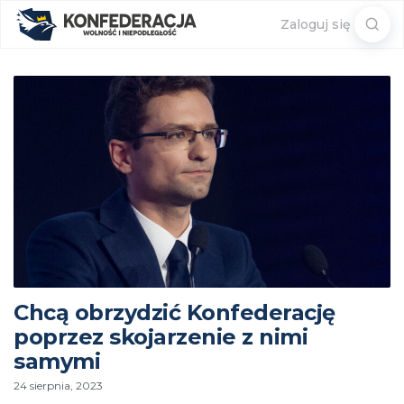
Sear
Zaloguj się
for:
Chcą obrzydzić Konfederację
poprzez skojarzenie z nimi
samymi
24 sierpnia, 2023