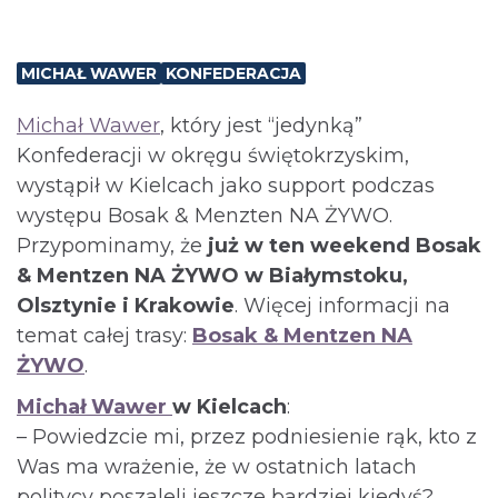
MICHAŁ WAWER
KONFEDERACJA
Michał Wawer
, który jest “jedynką”
Konfederacji w okręgu świętokrzyskim,
wystąpił w Kielcach jako support podczas
występu Bosak & Menzten NA ŻYWO.
Przypominamy, że
już w ten weekend Bosak
& Mentzen NA ŻYWO w Białymstoku,
Olsztynie i Krakowie
. Więcej informacji na
temat całej trasy:
Bosak & Mentzen NA
ŻYWO
.
Michał Wawer
w Kielcach
:
– Powiedzcie mi, przez podniesienie rąk, kto z
Was ma wrażenie, że w ostatnich latach
politycy poszaleli jeszcze bardziej kiedyś?