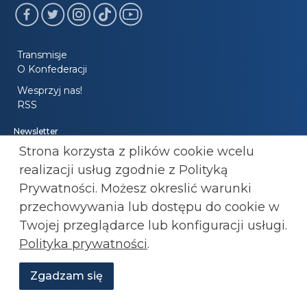
Transmisje
O Konfederacji
Wesprzyj nas!
RSS
Newsletter
Strona korzysta z plików cookie wcelu
realizacji usług zgodnie z Polityką
Witryna zabezpieczona przez reCAPTCHA zgodnie z
Polityką
Prywatności. Możesz okreslić warunki
prywatności
oraz
Warunkami korzystania z usług
Google.
przechowywania lub
dostępu do cookie w
Polityka prywatności
Twojej przeglądarce lub konfiguracji usługi.
Polityka prywatności
.
Regulamin
Zgadzam się
Wesprzyj
O
Dołącz do Konfederacji: 501 447 977
Aktualności
Transmisje
Grafiki
nas
Konfederacji