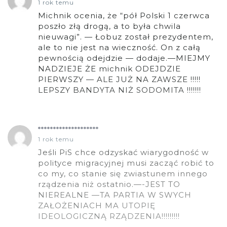
1 rok temu
Michnik ocenia, że “pół Polski 1 czerwca
poszło złą drogą, a to była chwila
nieuwagi”. — Łobuz został prezydentem,
ale to nie jest na wieczność. On z całą
pewnością odejdzie — dodaje.—MIEJMY
NADZIEJE ŻE michnik ODEJDZIE
PIERWSZY — ALE JUŻ NA ZAWSZE !!!!!
LEPSZY BANDYTA NIŻ SODOMITA !!!!!!!
********************
1 rok temu
Jeśli PiS chce odzyskać wiarygodność w
polityce migracyjnej musi zacząć robić to
co my, co stanie się zwiastunem innego
rządzenia niż ostatnio.—-JEST TO
NIEREALNE —TA PARTIA W SWYCH
ZAŁOŻENIACH MA UTOPIĘ
IDEOLOGICZNĄ RZĄDZENIA!!!!!!!!!