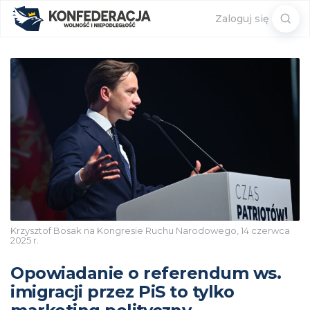
Sear
Zaloguj się
for:
Krzysztof Bosak na Kongresie Ruchu Narodowego, 14 czerwca
2025 r.
Opowiadanie o referendum ws.
imigracji przez PiS to tylko