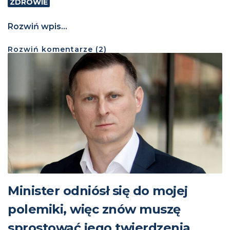
ZDROWIE
Rozwiń wpis...
Rozwiń
komentarze (
2
)
Minister odniósł się do mojej
polemiki, więc znów muszę
sprostować jego twierdzenia