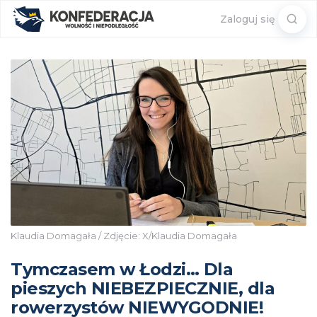
Sear
Zaloguj się
for:
Klaudia Domagała / Zdjęcie: X/Klaudia Domagała
Tymczasem w Łodzi… Dla
pieszych NIEBEZPIECZNIE, dla
rowerzystów NIEWYGODNIE!