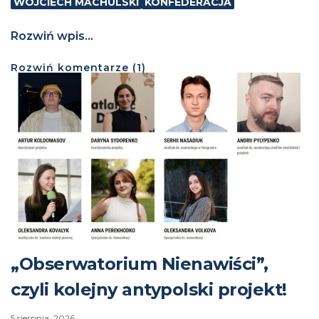
WOJCIECH MACHULSKI
KONFEDERACJA
Rozwiń wpis...
Rozwiń
komentarze (
1
)
„Obserwatorium Nienawiści”,
czyli kolejny antypolski projekt!
5 sierpnia, 2026