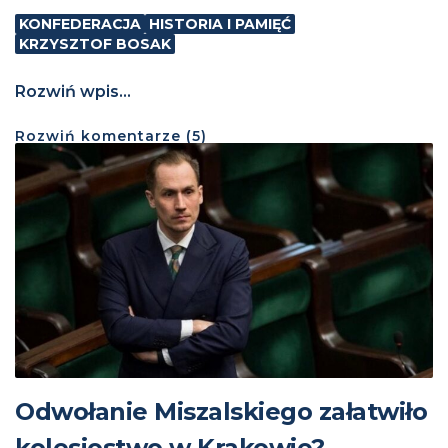
KONFEDERACJA
HISTORIA I PAMIĘĆ
KRZYSZTOF BOSAK
Rozwiń wpis...
Rozwiń
komentarze (
5
)
Odwołanie Miszalskiego załatwiło
kolesiostwo w Krakowie?