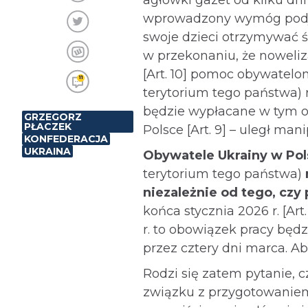
wprowadzony wymóg podjęc
swoje dzieci otrzymywać św
w przekonaniu, że noweliz
[Art. 10] pomoc obywatelo
11
terytorium tego państwa) 
będzie wypłacane w tym ok
GRZEGORZ
PŁACZEK
Polsce [Art. 9] – uległ man
KONFEDERACJA
UKRAINA
Obywatele Ukrainy w Po
terytorium tego państwa)
niezależnie od tego, czy 
końca stycznia 2026 r. [Ar
r. to obowiązek pracy będ
przez cztery dni marca. Ab
Rodzi się zatem pytanie, c
związku z przygotowaniem