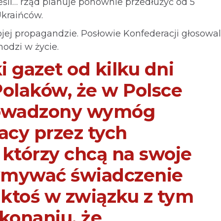
eśli… rząd planuje ponownie przedłużyć od 5
Ukraińców.
jej propagandzie. Posłowie Konfederacji głosowali
odzi w życie.
 gazet od kilku dni
Polaków, że w Polsce
rowadzony wymóg
acy przez tych
 którzy chcą na swoje
zymywać świadczenie
li ktoś w związku z tym
konaniu, że