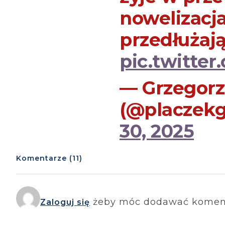
nowelizacj
przedłużaj
pic.twitte
— Grzegorz
(@placzekg
30, 2025
Komentarze (11)
żeby móc dodawać komen
Zaloguj się