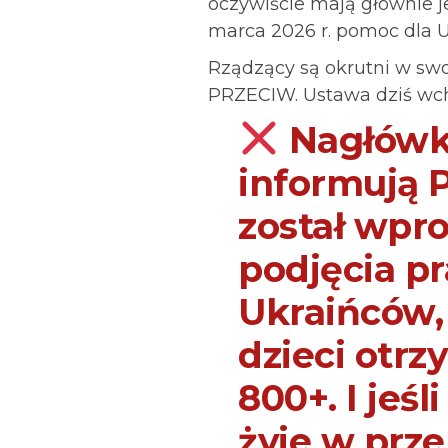
oczywiście mają głównie j
marca 2026 r. pomoc dla 
Rządzący są okrutni w swo
PRZECIW. Ustawa dziś wch
Nagłówki
informują 
został wp
podjęcia pr
Ukraińców,
dzieci otr
800+. I jeś
żyje w prze