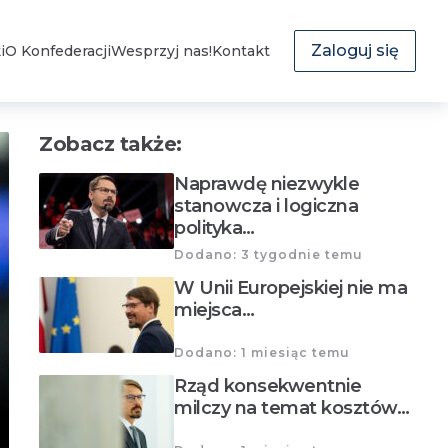
Zaloguj się
i
O Konfederacji
Wesprzyj nas!
Kontakt
Zobacz także:
Naprawdę niezwykle
stanowcza i logiczna
polityka…
Dodano: 3 tygodnie temu
W Unii Europejskiej nie ma
miejsca…
Dodano: 1 miesiąc temu
Rząd konsekwentnie
milczy na temat kosztów…