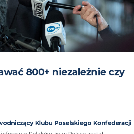
awać 800+ niezależnie czy
wodniczący Klubu Poselskiego Konfederacji
 informują Polaków, że w Polsce został