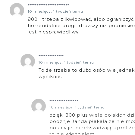
***********************
10 miesięcy, 1 tydzień temu
800+ trzeba zlikwidować, albo ograniczyć d
horrendalnie drogi (droższy niż podniesien
jest niesprawiedliwy.
**************
10 miesięcy, 1 tydzień temu
To że trzeba to dużo osób wie jednak 
wyniknie.
****************
10 miesięcy, 1 tydzień temu
dzięki 800 plus wiele polskich dz
póóznje Janda płakała że nie m
polacy jej przekszadzają. Jprdl ż
to nie wiedziałem