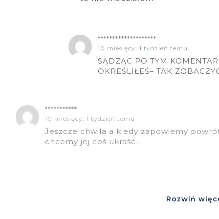
********************
10 miesięcy, 1 tydzień temu
SĄDZĄC PO TYM KOMENTAR
OKREŚLIŁEŚ– TAK ZOBACZYĆ M
***********
10 miesięcy, 1 tydzień temu
Jeszcze chwila a kiedy zapowiemy powrót 
chcemy jej coś ukraść…
Rozwiń więc