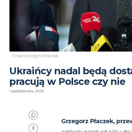
Poseł Grzegorz Płaczek
Ukraińcy nadal będą dost
pracują w Polsce czy nie
1 października, 2025
Grzegorz Płaczek, prze
agłówki gazet od kilku dni