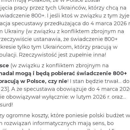
ia pracy przez tych Ukraińców, którzy chcą na
iadczenie 800+. I jeśli ktoś w związku z tym żyje
acja specustawy przedłużająca do 4 marca 2026 r
m Ukrainy (w związku z konfliktem zbrojnym na
rzeczywiście ustanawia, że świadczenie 800+
resie tylko tym Ukraińcom, którzy pracują w
ipulacji. Rzeczywistość jest zupełnie inna!
lsce
(w związku z konfliktem zbrojnym na
nadal mogą i będą pobierać świadczenie 800+
pracują w Polsce, czy nie
! I stan będzie trwał… do
t. 23]. A że specustawa obowiązuje do 4 marca 202
zie obowiązywał wyłącznie: w lutym 2026 r. oraz…
surd!
zy ogromne koszty, które poniesie polski budżet 
 rozwiązań informatycznych mają sens, bo