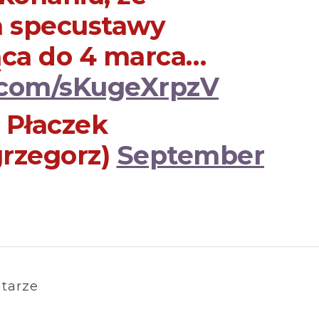
a specustawy
ąca do 4 marca…
r.com/sKugeXrpzV
 Płaczek
rzegorz)
September
tarze