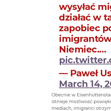
wysyłać mi
działać w t
zapobiec p
imigrantów
Niemiec.…
pic.twitte
— Paweł Us
March 14, 
Obecnie w Eisenhüttenstad
istnieje możliwość powięks
mediach, imigranci otrzym