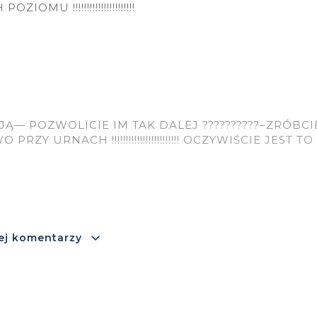
U !!!!!!!!!!!!!!!!!!!!!!
JĄ— POZWOLICIE IM TAK DALEJ ??????????–ZRÓBCI
URNACH !!!!!!!!!!!!!!!!!!!!!!!! OCZYWIŚCIE JEST TO
ej komentarzy