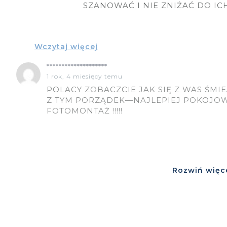
SZANOWAĆ I NIE ZNIŻAĆ DO ICH POZIOM
Wczytaj więcej
********************
1 rok, 4 miesięcy temu
POLACY ZOBACZCIE JAK SIĘ Z WAS ŚMIE
Z TYM PORZĄDEK—NAJLEPIEJ POKOJOWO PRZY 
FOTOMONTAŻ !!!!!
Rozwiń więc