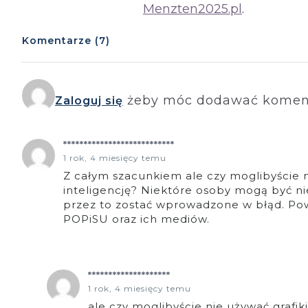
Menzten2025.pl
.
Komentarze (7)
żeby móc dodawać komen
Zaloguj się
***************************
1 rok, 4 miesięcy temu
Z całym szacunkiem ale czy moglibyście 
inteligencję? Niektóre osoby mogą być n
przez to zostać wprowadzone w błąd. Powi
POPiSU oraz ich mediów.
********************
1 rok, 4 miesięcy temu
ale czy moglibyście nie używać grafi