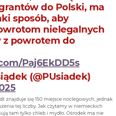
grantów do Polski, ma
aki sposób, aby
owrotom nielegalnych
 z powrotem do
r.com/Paj6EkDD5s
iądek (@PUsiadek)
2025
t znajduje się 150 miejsce noclegowych, jednak
zenia tej liczby. Jak czytamy w niemieckich
ują tam tylko chleb i mydło. Ośrodek ma nie