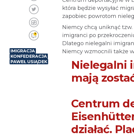
która będzie wysyłać migr
zapobiec powrotom nieleg
Niemcy chcą uniknąć tzw. e
imigranci po przekroczeni
7
Dlatego nielegalni imigra
IMIGRACJA
Niemcy wzmocnili także w 
KONFEDERACJA
Nielegalni 
PAWEŁ USIĄDEK
mają zosta
Centrum de
Eisenhütte
działać. Pl