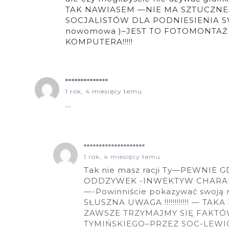
TAK NAWIASEM —NIE MA SZTUCZNE
SOCJALISTÓW DLA PODNIESIENIA SWE
nowomowa )–JEST TO FOTOMONTA
KOMPUTERA!!!!!
**************
1 rok, 4 miesięcy temu
…
********************
1 rok, 4 miesięcy temu
Tak nie masz racji Ty—PEWNIE
ODDZYWEK -INWEKTYW CHARA
—-Powinniście pokazywać swoją
SŁUSZNA UWAGA !!!!!!!!!!!! — 
ZAWSZE TRZYMAJMY SIĘ FAKT
TYMIŃSKIEGO–PRZEZ SOC-LEWI