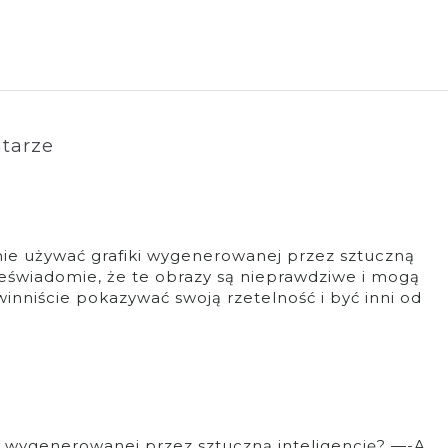
tarze
nie używać grafiki wygenerowanej przez sztuczną
ieświadomie, że te obrazy są nieprawdziwe i mogą
nniście pokazywać swoją rzetelność i być inni od
ki wygenerowanej przez sztuczną inteligencję? —-A