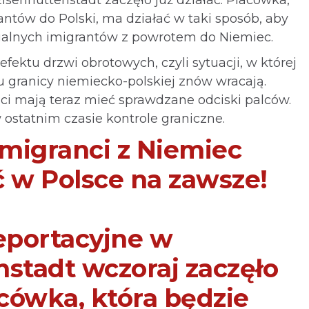
antów do Polski, ma działać w taki sposób, aby
alnych imigrantów z powrotem do Niemiec.
fektu drzwi obrotowych, czyli sytuacji, w której
u granicy niemiecko-polskiej znów wracają.
nci mają teraz mieć sprawdzane odciski palców.
ostatnim czasie kontrole graniczne.
imigranci z Niemiec
ć w Polsce na zawsze!
portacyjne w
nstadt wczoraj zaczęło
acówka, która będzie