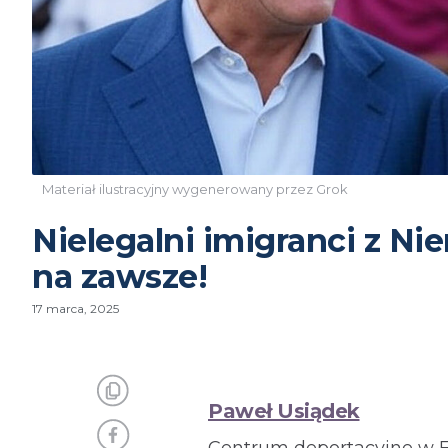
Materiał ilustracyjny wygenerowany przez Grok
Nielegalni imigranci z Ni
na zawsze!
17 marca, 2025
Paweł Usiądek
Centrum deportacyjne w Ei