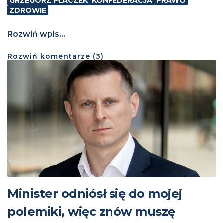
GRZEGORZ PŁACZEK
KONFEDERACJA
PRAWO
ZDROWIE
Rozwiń wpis...
Rozwiń
komentarze (
3
)
Minister odniósł się do mojej
polemiki, więc znów muszę