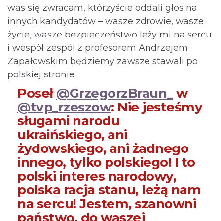
was się zwracam, którzyście oddali głos na
innych kandydatów – wasze zdrowie, wasze
życie, wasze bezpieczeństwo leży mi na sercu
i wespół zespół z profesorem Andrzejem
Zapałowskim będziemy zawsze stawali po
polskiej stronie.
Poseł
@GrzegorzBraun_
w
@tvp_rzeszow
: Nie jesteśmy
sługami narodu
ukraińskiego, ani
żydowskiego, ani żadnego
innego, tylko polskiego! I to
polski interes narodowy,
polska racja stanu, leżą nam
na sercu! Jestem, szanowni
państwo, do waszej