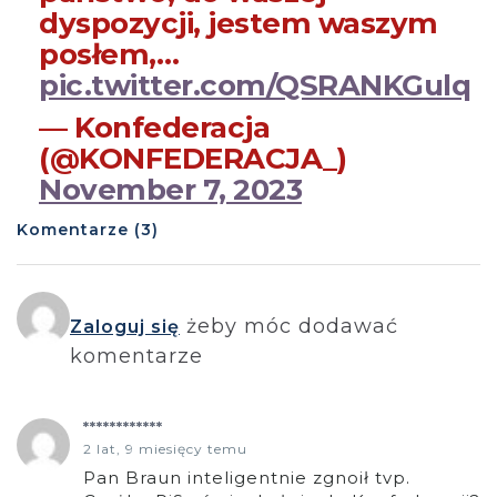
dyspozycji, jestem waszym
posłem,…
pic.twitter.com/QSRANKGulq
— Konfederacja
(@KONFEDERACJA_)
November 7, 2023
Komentarze (3)
żeby móc dodawać
Zaloguj się
komentarze
************
2 lat, 9 miesięcy temu
Pan Braun inteligentnie zgnoił tvp.