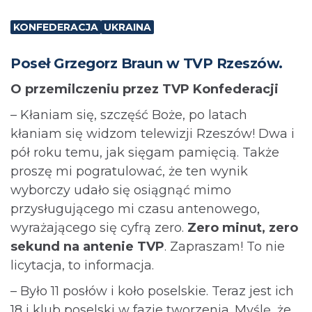
KONFEDERACJA
UKRAINA
Poseł Grzegorz Braun w TVP Rzeszów.
O przemilczeniu przez TVP Konfederacji
– Kłaniam się, szczęść Boże, po latach
kłaniam się widzom telewizji Rzeszów! Dwa i
pół roku temu, jak sięgam pamięcią. Także
proszę mi pogratulować, że ten wynik
wyborczy udało się osiągnąć mimo
przysługującego mi czasu antenowego,
wyrażającego się cyfrą zero.
Zero minut, zero
sekund na antenie TVP
. Zapraszam! To nie
licytacja, to informacja.
– Było 11 posłów i koło poselskie. Teraz jest ich
18 i klub poselski w fazie tworzenia. Myślę, że