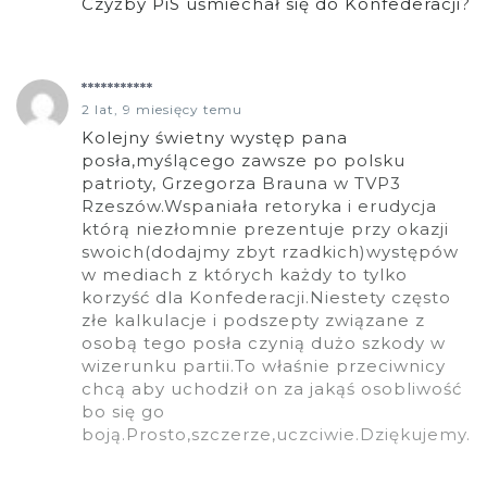
Czyżby PiS uśmiechał się do Konfederacji?
***********
2 lat, 9 miesięcy temu
Kolejny świetny występ pana
posła,myślącego zawsze po polsku
patrioty, Grzegorza Brauna w TVP3
Rzeszów.Wspaniała retoryka i erudycja
którą niezłomnie prezentuje przy okazji
swoich(dodajmy zbyt rzadkich)występów
w mediach z których każdy to tylko
korzyść dla Konfederacji.Niestety często
złe kalkulacje i podszepty związane z
osobą tego posła czynią dużo szkody w
wizerunku partii.To właśnie przeciwnicy
chcą aby uchodził on za jakąś osobliwość
bo się go
boją.Prosto,szczerze,uczciwie.Dziękujemy.