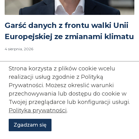
Garść danych z frontu walki Unii
Europejskiej ze zmianami klimatu
4 sierpnia, 2026
MAREK TUCHOLSKI
ENERGETYKA
KONFEDERACJA
Strona korzysta z plików cookie wcelu
UNIA EUROPEJSKA
realizacji usług zgodnie z Polityką
Prywatności. Możesz okreslić warunki
Rozwiń wpis...
przechowywania lub
dostępu do cookie w
Twojej przeglądarce lub konfiguracji usługi.
Rozwiń
komentarze (
4
)
Polityka prywatności
.
Zgadzam się
Załaduj więcej
Wesprzyj
O
Aktualności
Transmisje
Grafiki
nas
Konfederacji