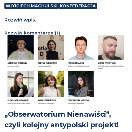
WOJCIECH MACHULSKI
KONFEDERACJA
Rozwiń wpis...
Rozwiń
komentarze (
1
)
„Obserwatorium Nienawiści”,
czyli kolejny antypolski projekt!