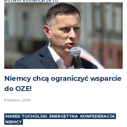
Rozwiń
komentarze (
1
)
Niemcy chcą ograniczyć wsparcie
do OZE!
8 sierpnia, 2026
MAREK TUCHOLSKI
ENERGETYKA
KONFEDERACJA
NIEMCY