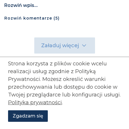
Rozwiń wpis...
Rozwiń
komentarze (
5
)
Załaduj więcej
Strona korzysta z plików cookie wcelu
realizacji usług zgodnie z Polityką
Prywatności. Możesz okreslić warunki
przechowywania lub
dostępu do cookie w
Twojej przeglądarce lub konfiguracji usługi.
Polityka prywatności
.
Zgadzam się
Transmisje
Wesprzyj
O
Aktualności
Transmisje
Grafiki
nas
Konfederacji
O Konfederacji