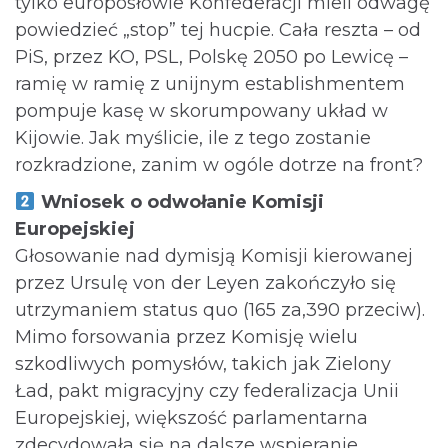
tylko europosłowie Konfederacji mieli odwagę
powiedzieć „stop” tej hucpie. Cała reszta – od
PiS, przez KO, PSL, Polskę 2050 po Lewicę –
ramię w ramię z unijnym establishmentem
pompuje kasę w skorumpowany układ w
Kijowie. Jak myślicie, ile z tego zostanie
rozkradzione, zanim w ogóle dotrze na front?
Wniosek o odwołanie Komisji
Europejskiej
Głosowanie nad dymisją Komisji kierowanej
przez Ursulę von der Leyen zakończyło się
utrzymaniem status quo (165 za,390 przeciw).
Mimo forsowania przez Komisję wielu
szkodliwych pomysłów, takich jak Zielony
Ład, pakt migracyjny czy federalizacja Unii
Europejskiej, większość parlamentarna
zdecydowała się na dalsze wspieranie