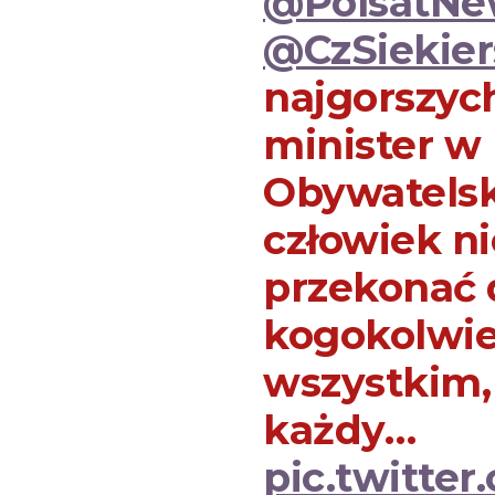
@PolsatNe
@CzSiekier
najgorszyc
minister w 
Obywatelski
człowiek ni
przekonać 
kogokolwie
wszystkim, 
każdy…
pic.twitt