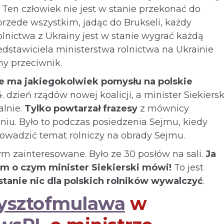
! Ten człowiek nie jest w stanie przekonać do
przede wszystkim, jadąc do Brukseli, każdy
olnictwa z Ukrainy jest w stanie wygrać każdą
edstawiciela ministerstwa rolnictwa na Ukrainie
lny przeciwnik.
e ma jakiegokolwiek pomysłu na polskie
dzień rządów nowej koalicji, a minister Siekiersk
alnie.
Tylko powtarzał frazesy
z mównicy
iu. Było to podczas posiedzenia Sejmu, kiedy
rowadzić temat rolniczy na obrady Sejmu.
tym zainteresowane. Było ze 30 posłów na sali.
Ja
em o czym minister Siekierski mówi!
To jest
 stanie nic dla polskich rolników wywalczyć
.
ysztofmulawa
w