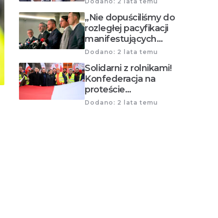
Dodano: 2 lata temu
„Nie dopuściliśmy do
rozległej pacyfikacji
manifestujących…
Dodano: 2 lata temu
Solidarni z rolnikami!
Konfederacja na
proteście…
Dodano: 2 lata temu