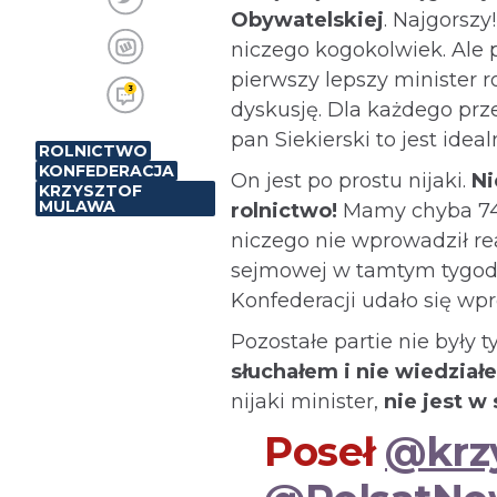
Obywatelskiej
. Najgorszy
niczego kogokolwiek. Ale 
pierwszy lepszy minister r
3
dyskusję. Dla każdego prz
pan Siekierski to jest idea
ROLNICTWO
KONFEDERACJA
On jest po prostu nijaki.
Ni
KRZYSZTOF
MULAWA
rolnictwo!
Mamy chyba 74. 
niczego nie wprowadził re
sejmowej w tamtym tygodn
Konfederacji udało się wp
Pozostałe partie nie były 
słuchałem i nie wiedział
nijaki minister,
nie jest w
Poseł
@krz