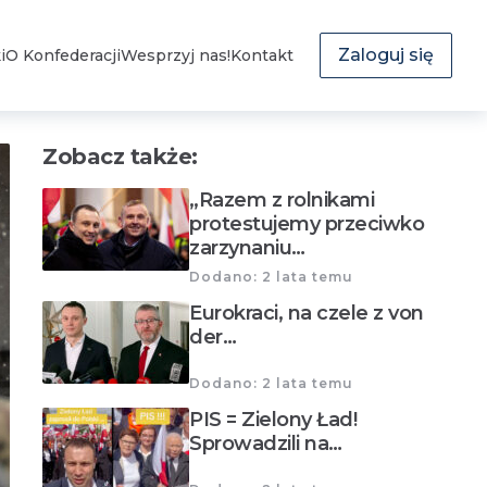
Zaloguj się
i
O Konfederacji
Wesprzyj nas!
Kontakt
Zobacz także:
„Razem z rolnikami
protestujemy przeciwko
zarzynaniu…
Dodano: 2 lata temu
Eurokraci, na czele z von
der…
Dodano: 2 lata temu
PIS = Zielony Ład!
Sprowadzili na…