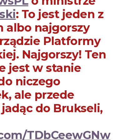
wsPL
o ministrze
ski
: To jest jeden z
h albo najgorszy
rządzie Platformy
ej. Najgorszy! Ten
e jest w stanie
do niczego
k, ale przede
jadąc do Brukseli,
er.com/TDbCeewGNw