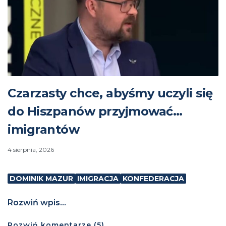
Czarzasty chce, abyśmy uczyli się
do Hiszpanów przyjmować…
imigrantów
4 sierpnia, 2026
DOMINIK MAZUR
IMIGRACJA
KONFEDERACJA
Rozwiń wpis...
Rozwiń
komentarze (
5
)