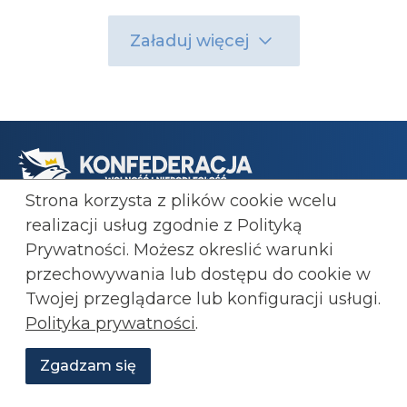
Załaduj więcej
Strona korzysta z plików cookie wcelu
realizacji usług zgodnie z Polityką
Prywatności. Możesz okreslić warunki
przechowywania lub
dostępu do cookie w
Transmisje
Twojej przeglądarce lub konfiguracji usługi.
O Konfederacji
Polityka prywatności
.
Wesprzyj nas!
RSS
Zgadzam się
Newsletter
Wesprzyj
O
Aktualności
Transmisje
Grafiki
nas
Konfederacji