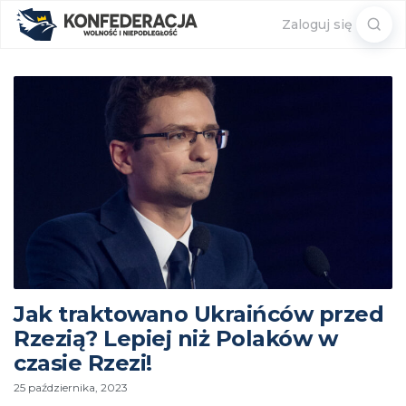
Sear
Zaloguj się
for:
Jak traktowano Ukraińców przed
Rzezią? Lepiej niż Polaków w
czasie Rzezi!
25 października, 2023