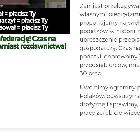
Zamiast przekupywan
własnymi pieniędzmi
proponujemy najwięk
podatków w historii
uproszczenie przepis
gospodarczą. Czas na 
podatki, dobrowolny 
przedsiębiorców, mie
30 proc.
Uwolnimy ogromny p
Polaków, powstrzym
drożyznę i sprawimy, 
pracy zarobicie więce