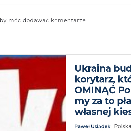
by móc dodawać komentarze
Ukraina bu
korytarz, k
OMINĄĆ Pol
my za to pł
własnej kie
: Polsk
Paweł Usiądek