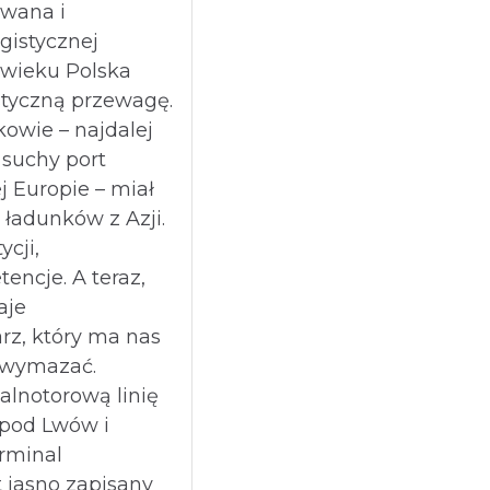
owana i
istycznej
 wieku Polska
styczną przewagę.
owie – najdalej
 suchy port
j Europie – miał
 ładunków z Azji.
ycji,
tencje. A teraz,
aje
rz, który ma nas
u wymazać.
alnotorową linię
 pod Lwów i
erminal
t jasno zapisany