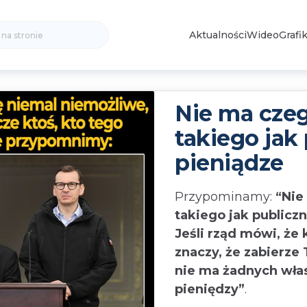
Search
Aktualności
Wideo
Grafik
for:
Nie ma cze
takiego jak
pieniądze
Przypominamy:
“Nie
takiego jak publicz
Jeśli rząd mówi, że
znaczy, że zabierze 
nie ma żadnych wła
pieniędzy”
.