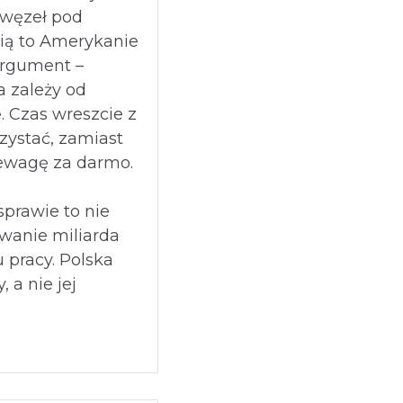
 węzeł pod
ią to Amerykanie
argument –
 zależy od
. Czas wreszcie z
zystać, zamiast
ewagę za darmo.
sprawie to nie
wanie miliarda
u pracy. Polska
 a nie jej