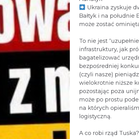
Ukraina zyskuje dw
Bałtyk i na południe 
może zostać ominięta
To nie jest “uzupełnie
infrastruktury, jak pr
bagatelizować urzęd
bezpośredniej konkur
(czyli nasze) pieniąd
wielokrotnie niższe k
pozostając poza unij
może po prostu pode
na których opieraliś
logistyczną.
A co robi rząd Tuska