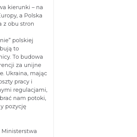
a kierunki – na
Europy, a Polska
 z obu stron
nie” polskiej
óbują to
nicy. To budowa
encji za unijne
ze. Ukraina, mając
oszty pracy i
nymi regulacjami,
brać nam potoki,
my pozycję
? Ministerstwa