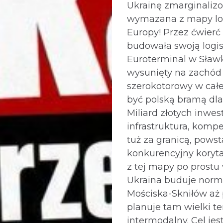
Ukrainę zmarginaliz
wymazana z mapy log
Europy! Przez ćwierć
budowała swoją logi
Euroterminal w Sławk
wysunięty na zachód
szerokotorowy w całe
być polską bramą dla
Miliard złotych inwest
infrastruktura, kompe
tuż za granicą, powst
konkurencyjny koryta
z tej mapy po prost
Ukraina buduje norm
Mościska-Skniłów aż
planuje tam wielki t
intermodalny. Cel jes