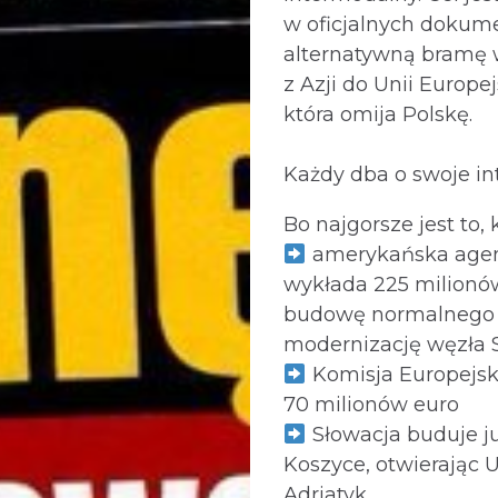
w oficjalnych dokum
alternatywną bramę 
z Azji do Unii Europej
która omija Polskę.
Każdy dba o swoje int
Bo najgorsze jest to, k
amerykańska agen
wykłada 225 milionó
budowę normalnego t
modernizację węzła 
Komisja Europejs
70 milionów euro
Słowacja buduje ju
Koszyce, otwierając 
Adriatyk