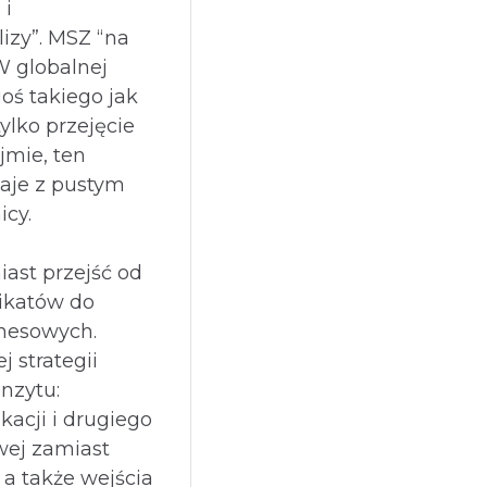
 i
izy”. MSZ “na
W globalnej
oś takiego jak
ylko przejęcie
jmie, ten
aje z pustym
icy.
ast przejść od
ikatów do
znesowych.
 strategii
nzytu:
kacji i drugiego
owej zamiast
 a także wejścia