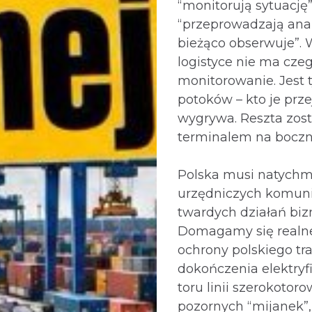
“monitorują sytuację”
“przeprowadzają anal
bieżąco obserwuje”. 
logistyce nie ma czeg
monitorowanie. Jest t
potoków – kto je prze
wygrywa. Reszta zost
terminalem na boczn
Polska musi natychmi
urzędniczych komun
twardych działań bi
Domagamy się realnej
ochrony polskiego tra
dokończenia elektryfi
toru linii szerokotor
pozornych “mijanek”,