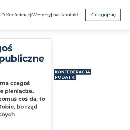
Zaloguj się
i
O Konfederacji
Wesprzyj nas!
Kontakt
goś
 publiczne
KONFEDERACJA
PODATKI
 ma czegoś
ne pieniądze.
 komuś coś da, to
Tobie, bo rząd
snych