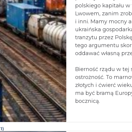
polskiego kapitału w
Lwowem, zanim zrob
i inni. Mamy mocny 
ukraińska gospodarka
tranzytu przez Polskę
tego argumentu skor
oddawać własną prz
Bierność rządu w tej 
ostrożność. To marno
złotych i ćwierć wiek
ma być bramą Europy,
bocznicą.⁩
(
1
)