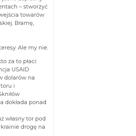
entach – stworzyć
wejścia towarów
skiej. Bramę,
eresy. Ale my nie.
to za to płaci:
cja USAID
w dolarów na
oru i
Skniłów
ka dokłada ponad
ż własny tor pod
Ukrainie drogę na