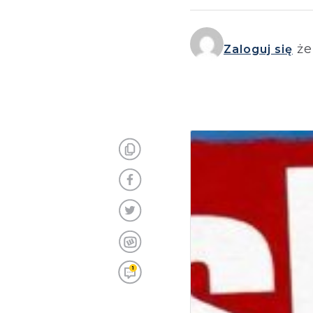
że
Zaloguj się
1