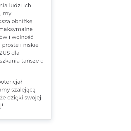
ia ludzi ich
, my
szą obniżkę
, maksymalne
ów i wolność
proste i niskie
ZUS dla
szkania tańsze o
otencjał
amy szalejącą
że dzięki swojej
j!