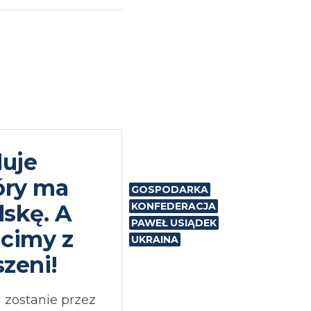
duje
tóry ma
GOSPODARKA
skę. A
KONFEDERACJA
PAWEŁ USIĄDEK
acimy z
UKRAINA
szeni!
a zostanie przez