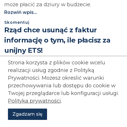
może płacić za dziury w budżecie.⁩
Rozwiń wpis...
Skomentuj
Rząd chce usunąć z faktur
informację o tym, ile płacisz za
unijny ETS!
Strona korzysta z plików cookie wcelu
ENERGETYKA
KONFEDERACJA
realizacji usług zgodnie z Polityką
Prywatności. Możesz okreslić warunki
przechowywania lub
dostępu do cookie w
Twojej przeglądarce lub konfiguracji usługi.
Polityka prywatności
.
Zgadzam się
Wesprzyj
O
Aktualności
Transmisje
Grafiki
nas
Konfederacji