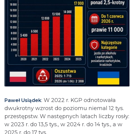
: ⁨W 2022 r. KGP odnotowała
Paweł Usiądek
dwukrotny wzrost do poziomu niemal 12 tys.
przestępstw. W następnych latach liczby rosły:
w 2023 r. do 13,5 tys., w 2024 r. do 14 tys., a w
2025 r. do 17 tys.