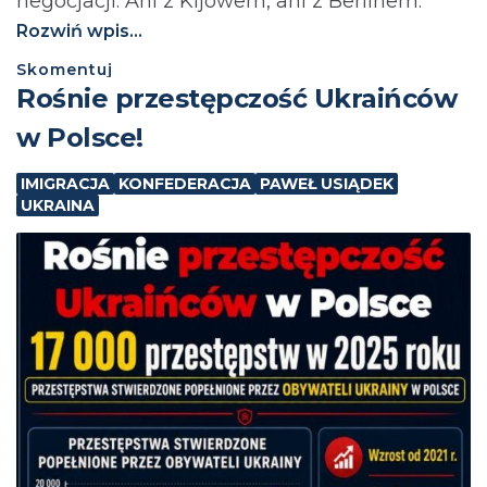
negocjacji. Ani z Kijowem, ani z Berlinem.⁩
Rozwiń wpis...
Skomentuj
Rośnie przestępczość Ukraińców
w Polsce!
IMIGRACJA
KONFEDERACJA
PAWEŁ USIĄDEK
UKRAINA