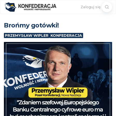
Sear
Zaloguj się
for:
Brońmy gotówki!
PRZEMYSŁAW WIPLER
KONFEDERACJA