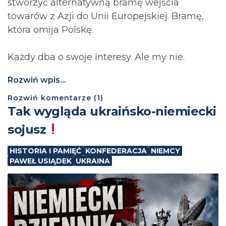
stworzyć alternatywną bramę wejścia
towarów z Azji do Unii Europejskiej. Bramę,
która omija Polskę.
Każdy dba o swoje interesy. Ale my nie.
Rozwiń wpis...
Rozwiń
komentarze (
1
)
Tak wygląda ukraińsko-niemiecki
sojusz
HISTORIA I PAMIĘĆ
KONFEDERACJA
NIEMCY
PAWEŁ USIĄDEK
UKRAINA