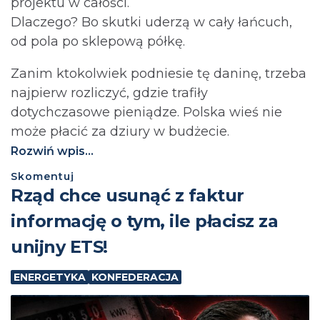
projektu w całości.
Dlaczego? Bo skutki uderzą w cały łańcuch,
od pola po sklepową półkę.
Zanim ktokolwiek podniesie tę daninę, trzeba
najpierw rozliczyć, gdzie trafiły
dotychczasowe pieniądze. Polska wieś nie
może płacić za dziury w budżecie.⁩
Rozwiń wpis...
Skomentuj
Rząd chce usunąć z faktur
informację o tym, ile płacisz za
unijny ETS!
ENERGETYKA
KONFEDERACJA