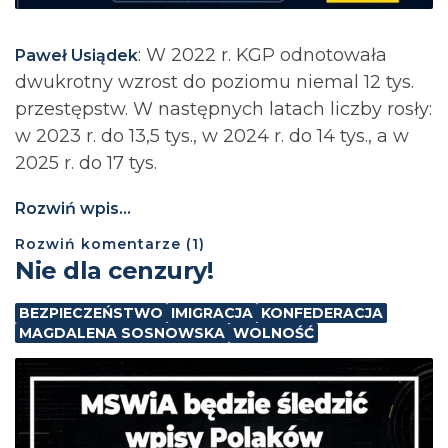
: ⁨W 2022 r. KGP odnotowała
Paweł Usiądek
dwukrotny wzrost do poziomu niemal 12 tys.
przestępstw. W następnych latach liczby rosły:
w 2023 r. do 13,5 tys., w 2024 r. do 14 tys., a w
2025 r. do 17 tys.
Rozwiń wpis...
Rozwiń
komentarze (
1
)
Nie dla cenzury!
BEZPIECZEŃSTWO
IMIGRACJA
KONFEDERACJA
MAGDALENA SOSNOWSKA
WOLNOŚĆ