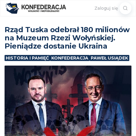
Sear
Zaloguj się
for:
Rząd Tuska odebrał 180 milionów
na Muzeum Rzezi Wołyńskiej.
Pieniądze dostanie Ukraina
HISTORIA I PAMIĘĆ
KONFEDERACJA
PAWEŁ USIĄDEK