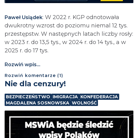
: ⁨W 2022 r. KGP odnotowała
Paweł Usiądek
dwukrotny wzrost do poziomu niemal 12 tys.
przestępstw. W następnych latach liczby rosły:
w 2023 r. do 13,5 tys., w 2024 r. do 14 tys., a w
2025 r. do 17 tys.
Rozwiń wpis...
Rozwiń
komentarze (
1
)
Nie dla cenzury!
BEZPIECZEŃSTWO
IMIGRACJA
KONFEDERACJA
MAGDALENA SOSNOWSKA
WOLNOŚĆ