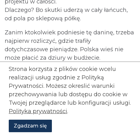
projektu w całości.
Dlaczego? Bo skutki uderzą w cały łańcuch,
od pola po sklepową półkę.
Zanim ktokolwiek podniesie tę daninę, trzeba
najpierw rozliczyć, gdzie trafiły
dotychczasowe pieniądze. Polska wieś nie
może płacić za dziury w budżecie.⁩
Rozwiń wpis...
Strona korzysta z plików cookie wcelu
realizacji usług zgodnie z Polityką
Skomentuj
Rząd chce usunąć z faktur
Prywatności. Możesz okreslić warunki
przechowywania lub
dostępu do cookie w
informację o tym, ile płacisz za
Twojej przeglądarce lub konfiguracji usługi.
unijny ETS!
Polityka prywatności
.
ENERGETYKA
KONFEDERACJA
Zgadzam się
Wesprzyj
O
Aktualności
Transmisje
Grafiki
nas
Konfederacji