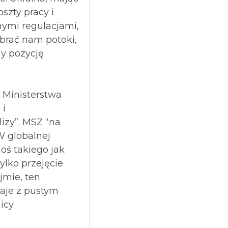
oszty pracy i
nymi regulacjami,
brać nam potoki,
my pozycję
? Ministerstwa
 i
izy”. MSZ “na
W globalnej
oś takiego jak
ylko przejęcie
jmie, ten
aje z pustym
icy.