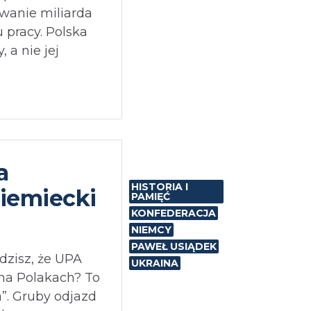
wanie miliarda
u pracy. Polska
 a nie jej
a
HISTORIA I
iemiecki
PAMIĘĆ
KONFEDERACJA
NIEMCY
PAWEŁ USIĄDEK
dzisz, że UPA
UKRAINA
na Polakach? To
”. Gruby odjazd