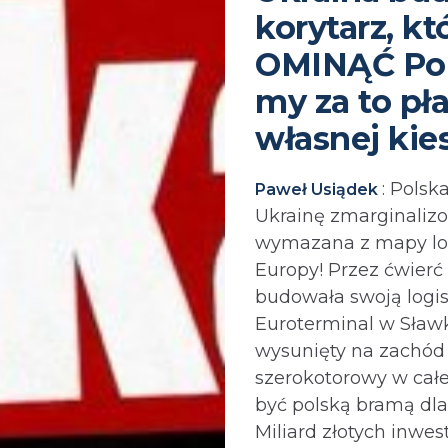
korytarz, k
OMINĄĆ Pol
my za to pł
własnej kie
: Polsk
Paweł Usiądek
Ukrainę zmarginaliz
wymazana z mapy log
Europy! Przez ćwierć
budowała swoją logi
Euroterminal w Sławk
wysunięty na zachód
szerokotorowy w całe
być polską bramą dla
Miliard złotych inwest