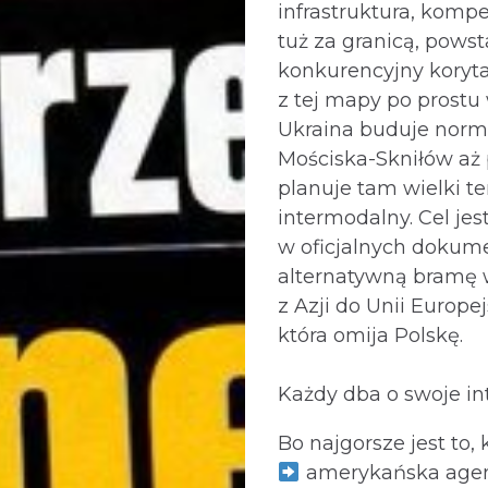
infrastruktura, kompe
tuż za granicą, powst
konkurencyjny koryta
z tej mapy po prost
Ukraina buduje norm
Mościska-Skniłów aż
planuje tam wielki t
intermodalny. Cel jes
w oficjalnych dokum
alternatywną bramę 
z Azji do Unii Europej
która omija Polskę.
Każdy dba o swoje int
Bo najgorsze jest to, k
amerykańska agen