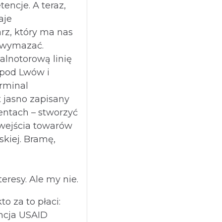
tencje. A teraz,
aje
rz, który ma nas
u wymazać.
alnotorową linię
 pod Lwów i
erminal
t jasno zapisany
entach – stworzyć
wejścia towarów
skiej. Bramę,
eresy. Ale my nie.
to za to płaci:
cja USAID