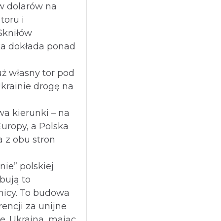
w dolarów na
oru i
Skniłów
ka dokłada ponad
ż własny tor pod
Ukrainie drogę na
a kierunki – na
Europy, a Polska
 z obu stron
nie” polskiej
óbują to
nicy. To budowa
encji za unijne
ze. Ukraina, mając