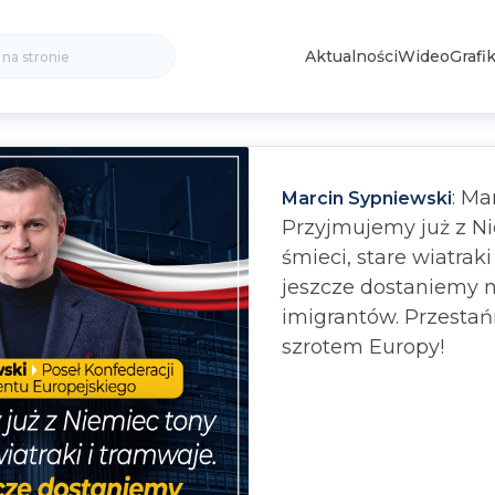
Search
Aktualności
Wideo
Grafik
for:
: Ma
Marcin Sypniewski
Przyjmujemy już z N
śmieci, stare wiatraki
jeszcze dostaniemy 
imigrantów. Przesta
szrotem Europy!