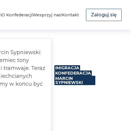
Zaloguj się
i
O Konfederacji
Wesprzyj nas!
Kontakt
rcin Sypniewski:
iemiec tony
 i tramwaje. Teraz
IMIGRACJA
KONFEDERACJA
niechcianych
MARCIN
SYPNIEWSKI
ńmy w końcu być