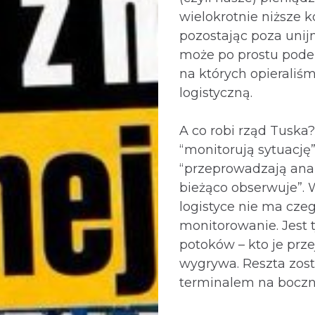
wielokrotnie niższe k
pozostając poza unij
może po prostu pode
na których opieraliś
logistyczną.
A co robi rząd Tuska
“monitorują sytuację”
“przeprowadzają anal
bieżąco obserwuje”. 
logistyce nie ma czeg
monitorowanie. Jest t
potoków – kto je prze
wygrywa. Reszta zost
terminalem na boczn