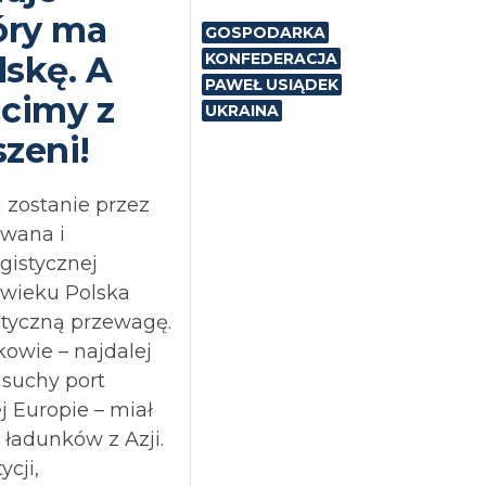
tóry ma
GOSPODARKA
skę. A
KONFEDERACJA
PAWEŁ USIĄDEK
acimy z
UKRAINA
szeni!
a zostanie przez
owana i
istycznej
 wieku Polska
styczną przewagę.
owie – najdalej
 suchy port
j Europie – miał
 ładunków z Azji.
ycji,