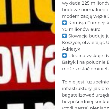
wykłada 225 milionó
budowę normalnego t
modernizację węzła 
Komisja Europejs
70 milionów euro
Słowacja buduje ju
Koszyce, otwierając 
Adriatyk
Ukraina zyskuje dw
Bałtyk i na południe 
może zostać ominięta
To nie jest “uzupełnie
infrastruktury, jak pr
bagatelizować urzęd
bezpośredniej konkur
(czyli nasze) pieniąd