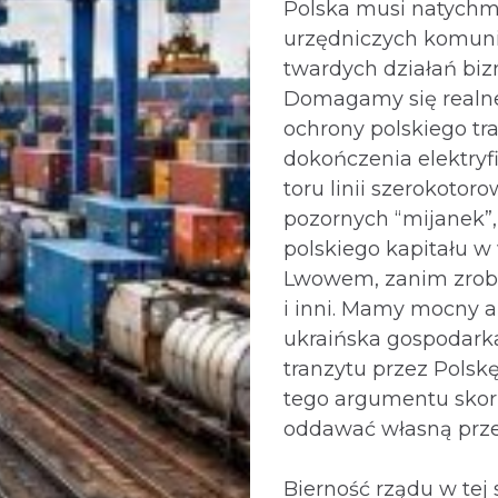
Polska musi natychmi
urzędniczych komun
twardych działań bi
Domagamy się realnej
ochrony polskiego tra
dokończenia elektryfi
toru linii szerokotor
pozornych “mijanek”,
polskiego kapitału w
Lwowem, zanim zrob
i inni. Mamy mocny 
ukraińska gospodarka
tranzytu przez Polskę
tego argumentu skor
oddawać własną prz
Bierność rządu w tej 