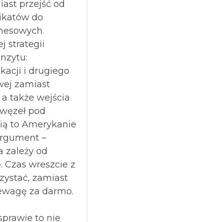
ast przejść od
ikatów do
znesowych.
 strategii
nzytu:
kacji i drugiego
owej zamiast
 a także wejścia
 węzeł pod
ią to Amerykanie
argument –
 zależy od
. Czas wreszcie z
zystać, zamiast
ewagę za darmo.
sprawie to nie