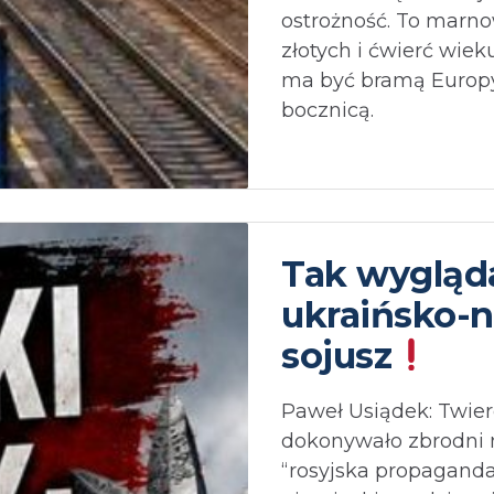
ostrożność. To marno
złotych i ćwierć wiek
ma być bramą Europy,
bocznicą.⁩
Tak wygląd
ukraińsko-n
sojusz
Paweł Usiądek: Twier
dokonywało zbrodni 
“rosyjska propaganda