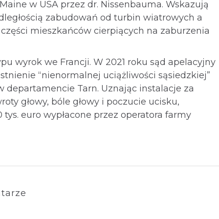
Maine w USA przez dr. Nissenbauma. Wskazują
odległością zabudowań od turbin wiatrowych a
zęści mieszkańców cierpiących na zaburzenia
typu wyrok we Francji. W 2021 roku sąd apelacyjny
tnienie “nienormalnej uciążliwości sąsiedzkiej”
 departamencie Tarn. Uznając instalacje za
oty głowy, bóle głowy i poczucie ucisku,
0 tys. euro wypłacone przez operatora farmy
tarze