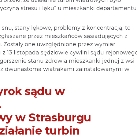
yczyną stresu i lęku” u mieszkanki departamentu
 snu, stany lękowe, problemy z koncentracją, to
 zgłaszane przez mieszkańców sąsiadujących z
. Zostały one uwzględnione przez wymiar
 z 13 listopada sędziowie cywilni sądu rejonoweg
gorszenie stanu zdrowia mieszkanki jednej z wsi
z dwunastoma wiatrakami zainstalowanymi w
yrok sądu w
.
wy w Strasburgu
ziałanie turbin