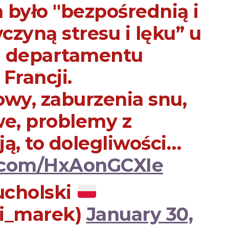
 było "bezpośrednią i
zyną stresu i lęku” u
i departamentu
rancji.
owy, zaburzenia snu,
we, problemy z
ą, to dolegliwości…
r.com/HxAonGCXIe
ucholski
ki_marek)
January 30,