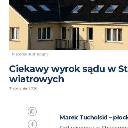
Materiał ilustracyjny
Ciekawy wyrok sądu w Str
wiatrowych
31 stycznia, 2026
Marek Tucholski – płock
Sąd rejonowy w Strasburgu 