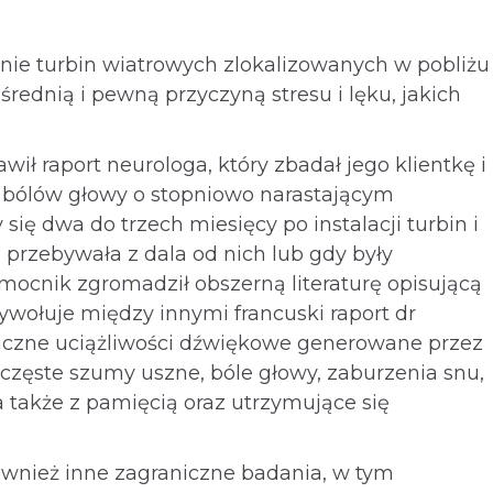
nie turbin wiatrowych zlokalizowanych w pobliżu
rednią i pewną przyczyną stresu i lęku, jakich
wił raport neurologa, który zbadał jego klientkę i
bólów głowy o stopniowo narastającym
 się dwa do trzech miesięcy po instalacji turbin i
 przebywała z dala od nich lub gdy były
ocnik zgromadził obszerną literaturę opisującą
zywołuje między innymi francuski raport dr
liczne uciążliwości dźwiękowe generowane przez
 częste szumy uszne, bóle głowy, zaburzenia snu,
a także z pamięcią oraz utrzymujące się
wnież inne zagraniczne badania, w tym