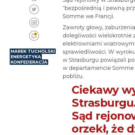
“bezpośrednią i pewną prz
Somme we Francji.
Zawroty głowy, zaburzenia
dolegliwości wielokrotnie
0
elektrowniami wiatrowymi
MAREK TUCHOLSKI
sprawiedliwości. W wyroku
ENERGETYKA
w Strasburgu powiązali po
KONFEDERACJA
w departamencie Somme 
pobliżu.
Ciekawy w
Strasburgu
Sąd rejono
orzekł, że d