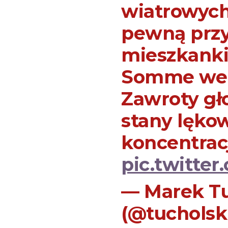
wiatrowych
pewną przyc
mieszkank
Somme we F
Zawroty gł
stany lęko
koncentracj
pic.twitte
— Marek T
(@tuchols