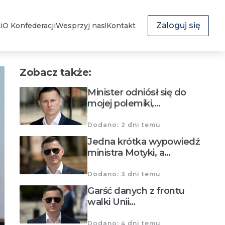
Zaloguj się
i
O Konfederacji
Wesprzyj nas!
Kontakt
Zobacz także:
Minister odniósł się do
mojej polemiki,…
Dodano: 2 dni temu
Jedna krótka wypowiedź
ministra Motyki, a…
Dodano: 3 dni temu
Garść danych z frontu
walki Unii…
Dodano: 4 dni temu