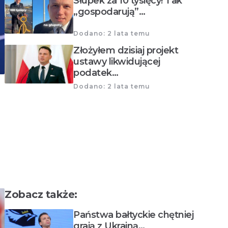
Słupek za 10 tysięcy! Tak
„gospodarują”…
Dodano: 2 lata temu
Złożyłem dzisiaj projekt
ustawy likwidującej
podatek…
Dodano: 2 lata temu
Zobacz także:
Państwa bałtyckie chętniej
grają z Ukrainą…