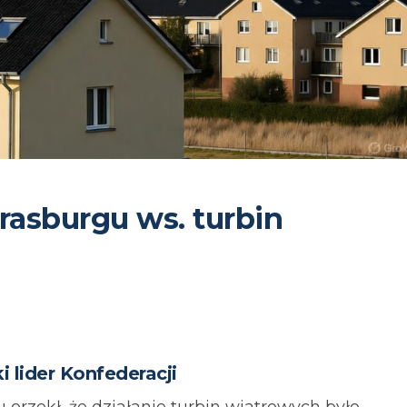
asburgu ws. turbin
i lider Konfederacji
orzekł, że działanie turbin wiatrowych było