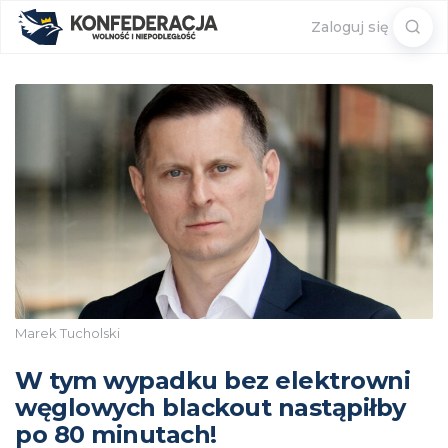
Sear
Zaloguj się
for:
Marek Tucholski
W tym wypadku bez elektrowni
węglowych blackout nastąpiłby
po 80 minutach!