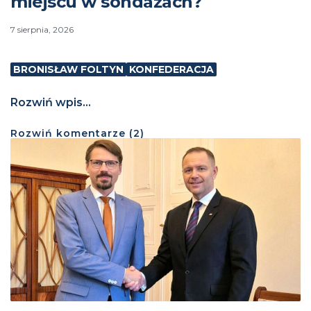
miejscu w sondażach?
7 sierpnia, 2026
BRONISŁAW FOLTYN
KONFEDERACJA
Rozwiń wpis...
Rozwiń
komentarze (
2
)