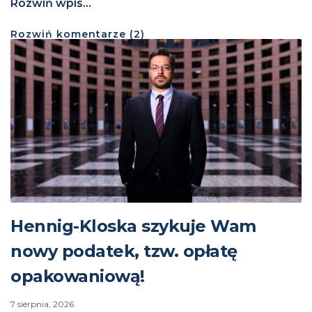
Rozwiń wpis...
Rozwiń
komentarze (
2
)
Hennig-Kloska szykuje Wam
nowy podatek, tzw. opłatę
opakowaniową!
7 sierpnia, 2026