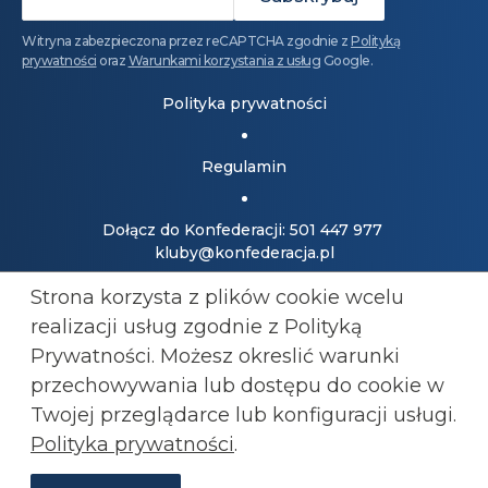
Witryna zabezpieczona przez reCAPTCHA zgodnie z
Polityką
prywatności
oraz
Warunkami korzystania z usług
Google.
Polityka prywatności
Regulamin
Dołącz do Konfederacji: 501 447 977
kluby@konfederacja.pl
Strona korzysta z plików cookie wcelu
Kontakt dla mediów: 690 868 101
realizacji usług zgodnie z Polityką
biuro.prasowe@konfederacja.pl
Prywatności. Możesz okreslić warunki
przechowywania lub
dostępu do cookie w
Zobacz uproszczoną wersję strony
Twojej przeglądarce lub konfiguracji usługi.
Polityka prywatności
.