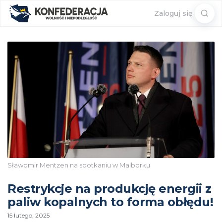
Sear
Zaloguj się
for:
Sławomir Mentzen na spotkaniu w Malborku
Restrykcje na produkcję energii z
paliw kopalnych to forma obłędu!
15 lutego, 2025