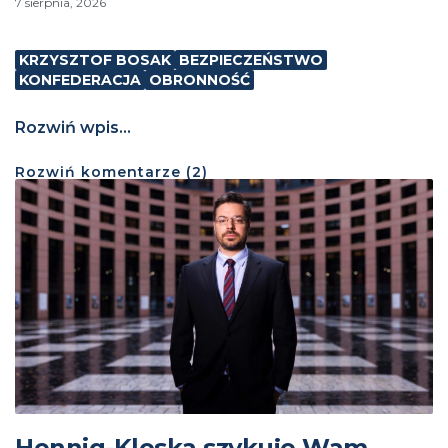
7 sierpnia, 2026
KRZYSZTOF BOSAK
BEZPIECZEŃSTWO
KONFEDERACJA
OBRONNOŚĆ
Rozwiń wpis...
Rozwiń
komentarze (
2
)
Hennig-Kloska szykuje Wam