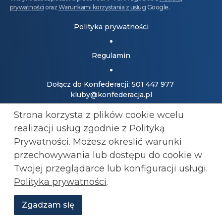
prywatności
oraz
Warunkami korzystania z usług
Google.
Polityka prywatności
Regulamin
Dołącz do Konfederacji: 501 447 977
kluby@konfederacja.pl
Strona korzysta z plików cookie wcelu
Kontakt dla mediów: 690 868 101
realizacji usług zgodnie z Polityką
biuro.prasowe@konfederacja.pl
Prywatności. Możesz okreslić warunki
przechowywania lub
dostępu do cookie w
Zobacz uproszczoną wersję strony
Twojej przeglądarce lub konfiguracji usługi.
Polityka prywatności
.
Zgadzam się
Wesprzyj
O
Aktualności
Transmisje
Grafiki
nas
Konfederacji