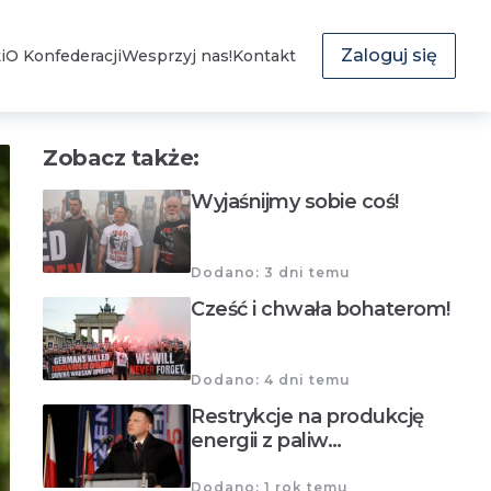
Zaloguj się
i
O Konfederacji
Wesprzyj nas!
Kontakt
Zobacz także:
Wyjaśnijmy sobie coś!
Dodano: 3 dni temu
Cześć i chwała bohaterom!
Dodano: 4 dni temu
Restrykcje na produkcję
energii z paliw…
Dodano: 1 rok temu