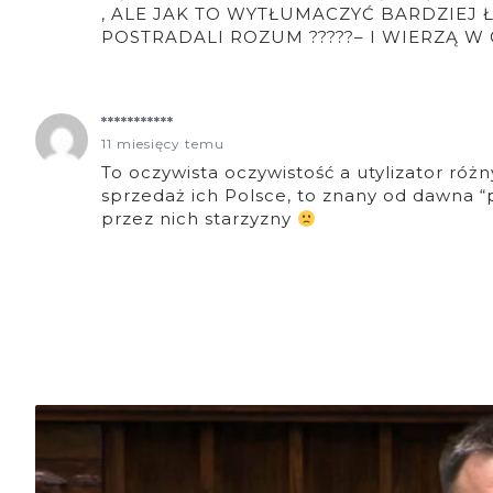
, ALE JAK TO WYTŁUMACZYĆ BARDZIEJ
POSTRADALI ROZUM ?????– I WIERZĄ W GRUSZKI 
***********
11 miesięcy temu
To oczywista oczywistość a utylizator róż
sprzedaż ich Polsce, to znany od dawna “
przez nich starzyzny