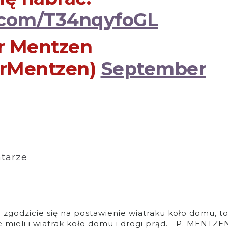
r.com/T34nqyfoGL
r Mentzen
rMentzen)
September
tarze
i zgodzicie się na postawienie wiatraku koło domu, t
ie mieli i wiatrak koło domu i drogi prąd.—P. MENTZE