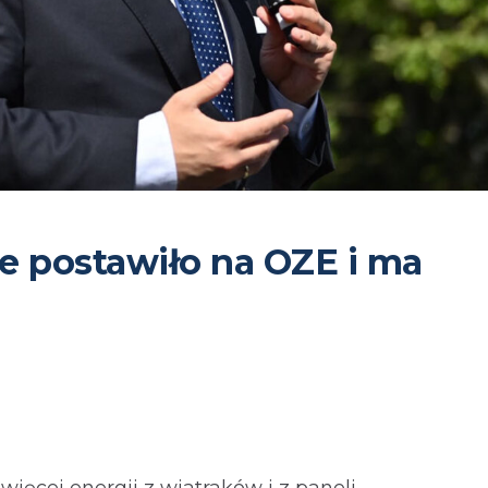
re postawiło na OZE i ma
ięcej energii z wiatraków i z paneli