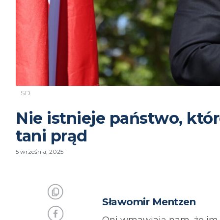
SD
Nie istnieje państwo, któ
tani prąd
5 września, 2025
Sławomir Mentzen
Oni wmawiają nam, że im w