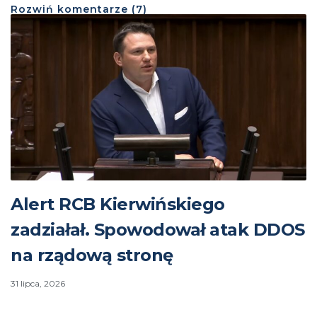
Rozwiń
komentarze (
7
)
Alert RCB Kierwińskiego
zadziałał. Spowodował atak DDOS
na rządową stronę
31 lipca, 2026