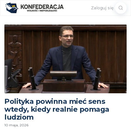
Sear
Zaloguj się
for:
Polityka powinna mieć sens
wtedy, kiedy realnie pomaga
ludziom
10 maja, 2026