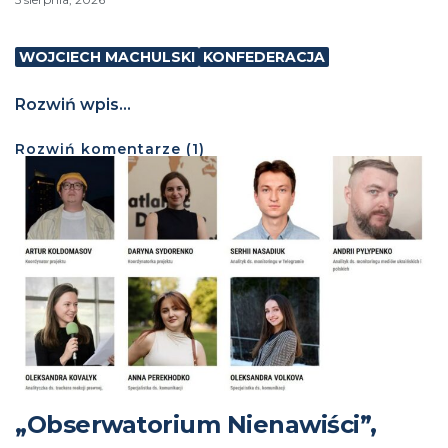
WOJCIECH MACHULSKI
KONFEDERACJA
Rozwiń wpis...
Rozwiń
komentarze (
1
)
„Obserwatorium Nienawiści”,