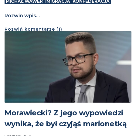
MICHAŁ WAWER
IMIGRACJA
KONFEDERACJA
Rozwiń wpis...
Rozwiń
komentarze (
1
)
Morawiecki? Z jego wypowiedzi
wynika, że był czyjąś marionetką
5 sierpnia, 2026