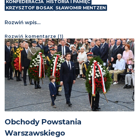
KONFEDERACJA
HISTORIA I PAMIĘĆ
KRZYSZTOF BOSAK
SŁAWOMIR MENTZEN
Rozwiń wpis...
Rozwiń
komentarze (
1
)
Obchody Powstania
Warszawskiego