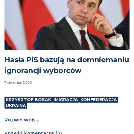
Hasła PiS bazują na domniemaniu
ignorancji wyborców
7 sierpnia, 2026
KRZYSZTOF BOSAK
IMIGRACJA
KONFEDERACJA
UKRAINA
Rozwiń wpis...
Rozwiń
komentarze (
3
)