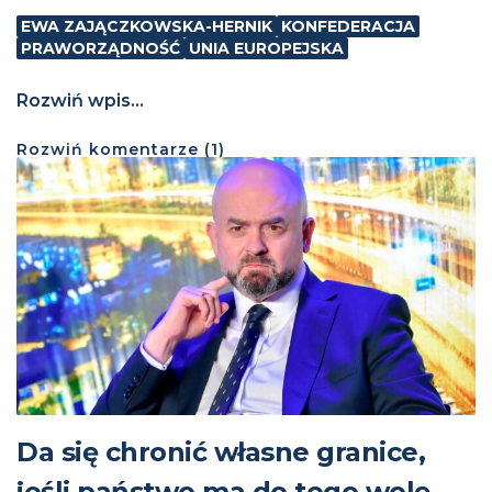
EWA ZAJĄCZKOWSKA-HERNIK
KONFEDERACJA
PRAWORZĄDNOŚĆ
UNIA EUROPEJSKA
Rozwiń wpis...
Rozwiń
komentarze (
1
)
Da się chronić własne granice,
jeśli państwo ma do tego wolę